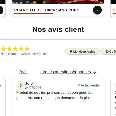
›
CHARCUTERIE 100% SANS PORC
C
Nos avis client
🚚
Livraison rapide
😋
Goût
5
Note Google · avis clients vérifiés
Avis
Lire les questions/réponses
Jojo
J
é
✔
Achat vérifié
24/07/2026
Produit de qualité, prix correct, et bon gout. En
prime livraison rapide, que demander de plus.