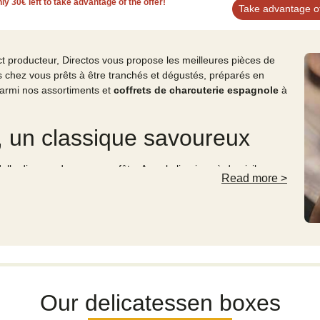
nly
30
€
left to take advantage of the offer!
Take advantage of
ect producteur, Directos vous propose les meilleures pièces de
és chez vous prêts à être tranchés et dégustés, préparés en
parmi nos assortiments et
coffrets de charcuterie espagnole
à
e, un classique savoureux
elle dispose de sa propre fête. Avec la livraison à domicile
Read more
>
bérique, ce sera
la fête de la charcuterie espagnole
chez vous
 du saucisson ibérique, du jambon Serrano espagnol, du chorizo
détail et à prix exceptionnel.
Our delicatessen boxes