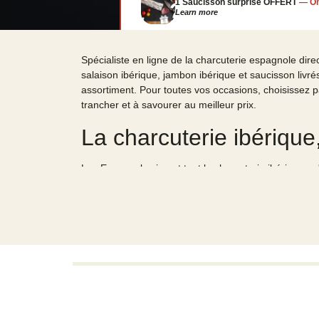
1 Saucisson surprise OFFERT
—
O
Learn more
Spécialiste en ligne de la charcuterie espagnole dir
salaison ibérique, jambon ibérique et saucisson livr
assortiment. Pour toutes vos occasions, choisissez 
trancher et à savourer au meilleur prix.
La charcuterie ibériqu
Les Espagnols aiment tant la charcuterie ibérique qu'
d'assortiment de charcuterie, jambon et saucisson i
tous les jours ! Les saveurs les plus emblématiques
sec ou du lomo vous attendent sur notre boutique, au 