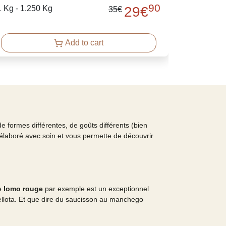
90
1 Kg - 1.250 Kg
29
€
35
€
Add to cart
de formes différentes, de goûts différents (bien
 élaboré avec soin et vous permette de découvrir
e
lomo rouge
par exemple est un exceptionnel
Bellota. Et que dire du saucisson au manchego