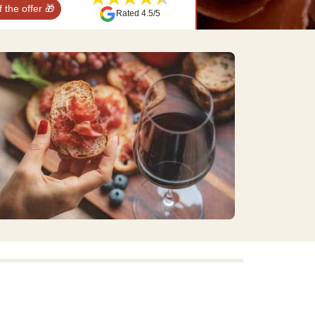
 the offer
🎁
Rated 4.5/5