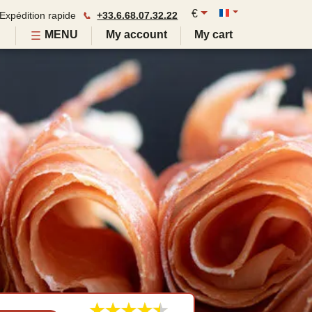
€
Expédition rapide
📞
+33.6.68.07.32.22
MENU
My account
My cart