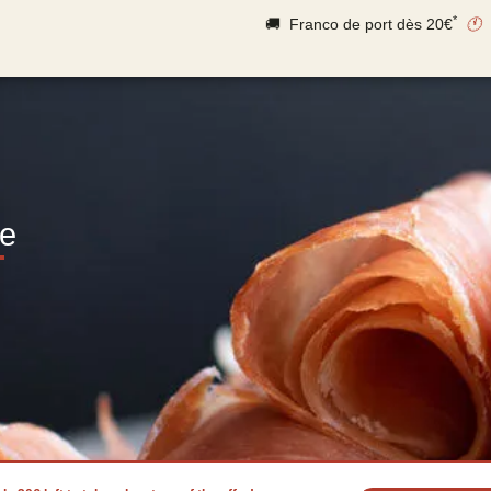
*
🚚 Franco de port dès 20€
🕚
ie