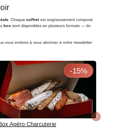
oir
déale
. Chaque
coffret
est soigneusement composé
os
box
sont disponibles en plusieurs formats — du
us vous invitons à vous abonner à notre newsletter
-
15
%
Next
Box Apéro Charcuterie