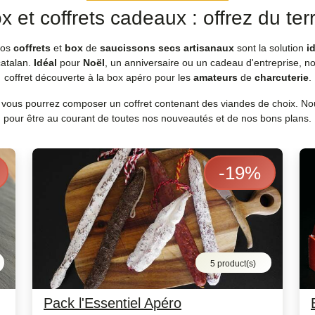
x et coffrets cadeaux : offrez du terr
Nos
coffrets
et
box
de
saucissons secs artisanaux
sont la solution
i
atalan.
Idéal
pour
Noël
, un anniversaire ou un cadeau d'entreprise, n
coffret découverte à la box apéro pour les
amateurs
de
charcuterie
.
 vous pourrez composer un coffret contenant des viandes de choix. No
pour être au courant de toutes nos nouveautés et de nos bons plans.
-
19
%
5 product(s)
Pack l'Essentiel Apéro