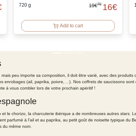
70
€
720 g
16
€
19
€
Add to cart
s
 mais peu importe sa composition, il doit être varié, avec des produits 
enrobages (ail, paprika, poivre, ...). Nos coffrets de saucissons sont
nte à vous combler lors de votre prochain apéritif !
 espagnole
et le chorizo, la charcuterie ibérique a de nombreuses autres stars. L
 parfumé à l'ail et au paprika, au petit goût de noisette typique du 
bis du même nom.