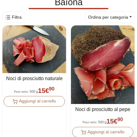
Baïona
Filtra
Ordina per categoria
Noci di prosciutto naturale
90
15
€
500 g
Peso netto
:
Aggiungi al carrello
Noci di prosciutto al pepe
90
15
€
500 g
Peso netto
:
Aggiungi al carrello