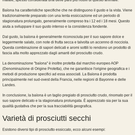
maiale, spesso considerata una delle parti più nobili di questo animale.
Baïona ha caratteristiche specifiche che ne distinguono il gusto e la vista. Viene
tradizionalmente preparato con una lenta essiccazione ed un periodo di
stagionatura prolungato, generalmente compreso tra i 12 ed i 18 mesi. Questo
aiuta a sviluppare il suo gusto intenso e la consistenza fondente.
Dal gusto, la baïona è generalmente riconosciuta per il suo sapore dolce e
leggermente salato, con note di frutta secca e talvolta un accenno di nocciola.
Questa combinazione di sapori delicati e aromi sottili lo rendono un prodotto di
fascia alta molto apprezzato dagli amanti del prosciutto crudo.
La denominazione "baïona" è inoltre protetta dal marchio europeo AOP
(Denominazione di Origine Protetta), che ne garantisce l'origine geografica e i
metodi di produzione specifici ad essa associati. La Baïona è prodotta
principalmente nel sud-ovest della Francia, nelle regioni di Bayonne e delle
Landes.
In conclusione, la baïona è un taglio pregiato di prosciutto crudo, rinomato per il
suo sapore delicato e la stagionatura prolungata. È apprezzato sia per la sua
qualità gustativa che per la sua tracciabilità geografica.
Varietà di prosciutti secchi
Esistono diversi tipi di prosciutto essiccato, ecco alcuni esempi: