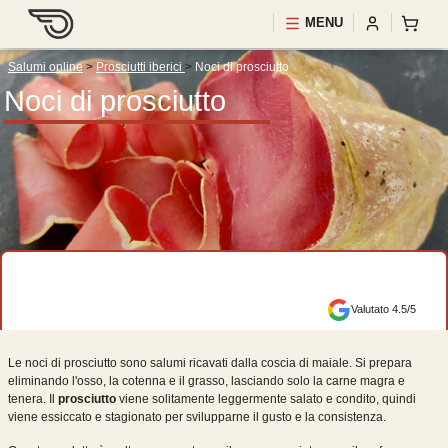
MENU
Salumi online
>
Prosciutti iberici
>
Noci di prosciutto
Noci di prosciutto
Valutato 4.5/5
Le noci di prosciutto sono salumi ricavati dalla coscia di maiale. Si prepara
eliminando l'osso, la cotenna e il grasso, lasciando solo la carne magra e
tenera. Il
prosciutto
viene solitamente leggermente salato e condito, quindi
viene essiccato e stagionato per svilupparne il gusto e la consistenza.