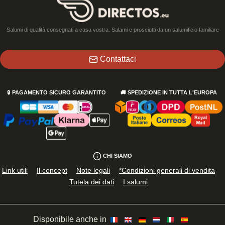
Salumi di qualità consegnati a casa vostra. Salami e prosciutti da un salumificio familiare
Contattaci
🔒
PAGAMENTO SICURO GARANTITO
🚚
SPEDIZIONE IN TUTTA L'EUROPA
CHI SIAMO
Link utili
Il concept
Note legali
*Condizioni generali di vendita
Tutela dei dati
I salumi
Disponibile anche in