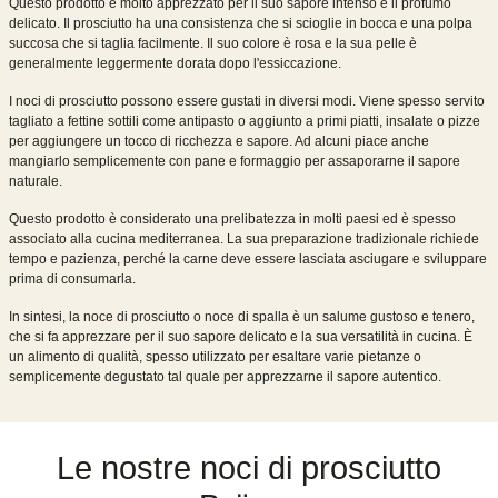
Questo prodotto è molto apprezzato per il suo sapore intenso e il profumo
delicato. Il prosciutto ha una consistenza che si scioglie in bocca e una polpa
succosa che si taglia facilmente. Il suo colore è rosa e la sua pelle è
generalmente leggermente dorata dopo l'essiccazione.
I noci di prosciutto possono essere gustati in diversi modi. Viene spesso servito
tagliato a fettine sottili come antipasto o aggiunto a primi piatti, insalate o pizze
per aggiungere un tocco di ricchezza e sapore. Ad alcuni piace anche
mangiarlo semplicemente con pane e formaggio per assaporarne il sapore
naturale.
Questo prodotto è considerato una prelibatezza in molti paesi ed è spesso
associato alla cucina mediterranea. La sua preparazione tradizionale richiede
tempo e pazienza, perché la carne deve essere lasciata asciugare e sviluppare
prima di consumarla.
In sintesi, la noce di prosciutto o noce di spalla è un salume gustoso e tenero,
che si fa apprezzare per il suo sapore delicato e la sua versatilità in cucina. È
un alimento di qualità, spesso utilizzato per esaltare varie pietanze o
semplicemente degustato tal quale per apprezzarne il sapore autentico.
Le nostre noci di prosciutto