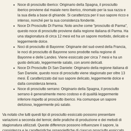
Noce di prosciutto iberico: Originario della Spagna, il prosciutto
iberico proviene dal maiale nero iberico, rinomato per la sua razza e
la sua dieta a base di ghiande. Si caratterizza per il suo sapore ricco e
intenso, nonché per la sua consistenza fondente.
Noce Di Prosciutto Di Parma: Noto anche come "prosciutto di Parma",
questo noce di prosciutto proviene dalla regione italiana di Parma. Ha
una stagionatura di circa 12 mesi ed ha un sapore morbido, delicato e
leggermente dolce.
Noci di prosciutto di Bayonne: Originarie del sud-ovest della Francia,
le noci di prosciutto di Bayonne sono prodotte nella regione di
Bayonne e delle Landes. Viene essiccato per circa 7 mesi e ha un
gusto delicato, leggermente salato, con aromi delicati.
Noce Di Prosciutto Di San Daniele: Originario della regione italiana di
San Daniele, questo noce di prosciutto viene stagionato per oltre 13
mesi. È caratterizzato dal suo sapore delicato, leggermente dolce e
dalla consistenza tenera.
Noce di prosciutto serrano: Originario della Spagna, il prosciutto
serrano è generalmente meno costoso e di qualità leggermente
inferiore rispetto al prosciutto iberico. Ha comunque un sapore
delizioso, leggermente più salato.
Va notato che tutti questi tipi di prosciutto essiccato possono presentare
variazioni a seconda del terroir, delle pratiche di produzione e dei metodi di
stagionatura utilizzati. Queste differenze possono influenzare il sapore, la
consistenza e le caratteristiche organolettiche di ciascun prosciutto essiccato.