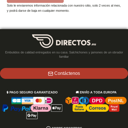
Solo le enviaremos información relacionada con nuestro sitio, solo 2 veces al mes,
y podrá darse de baja en cualquier momento.
Embutidos de calidad entregados en su casa. Salchichones y jamones de un obrador
familiar
Contáctenos
🔒
PAGO SEGURO GARANTIZADO
🚚
ENVÍO A TODA EUROPA