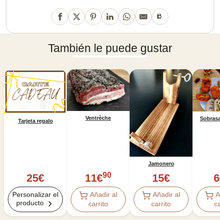
También le puede gustar
Ventrèche
Sobrasa
Tarjeta regalo
Jamonero
90
11
€
15
€
6
25
€
Añadir al
Añadir al
A
Personalizar el
producto
carrito
carrito
ca