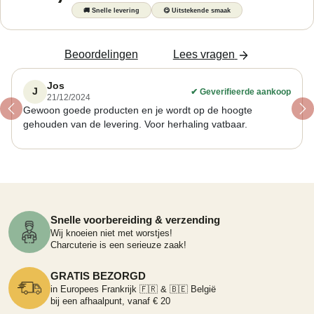
🚚
Snelle levering
😋
Uitstekende smaak
Beoordelingen
Lees vragen
Jos
J
✔
Geverifieerde aankoop
21/12/2024
Gewoon goede producten en je wordt op de hoogte
Previous
Ne
gehouden van de levering. Voor herhaling vatbaar.
Snelle voorbereiding & verzending
Wij knoeien niet met worstjes!
Charcuterie is een serieuze zaak!
GRATIS BEZORGD
in Europees Frankrijk 🇫🇷 & 🇧🇪 België
bij een afhaalpunt, vanaf € 20