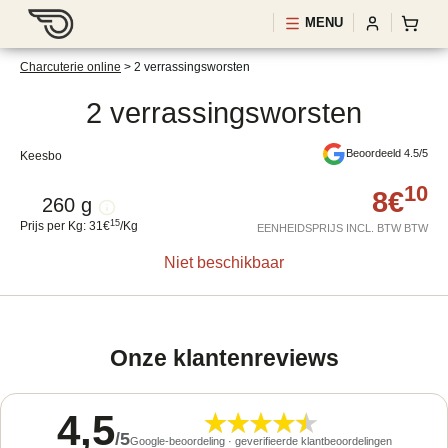
MENU
Charcuterie online
>
2 verrassingsworsten
2 verrassingsworsten
Beoordeeld 4.5/5
Keesbo
10
8
€
260 g
15
Prijs per Kg
:
31
€
/
Kg
EENHEIDSPRIJS INCL. BTW BTW
Niet beschikbaar
Onze klantenreviews
4,5
/
5
Google-beoordeling · geverifieerde klantbeoordelingen