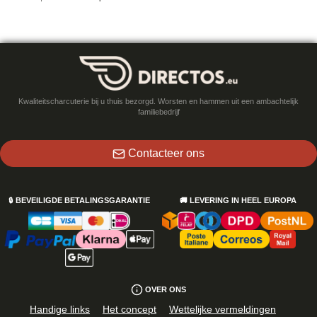
Kwaliteitscharcuterie bij u thuis bezorgd. Worsten en hammen uit een ambachtelijk
familiebedrijf
Contacteer ons
🔒
BEVEILIGDE BETALINGSGARANTIE
🚚
LEVERING IN HEEL EUROPA
OVER ONS
Handige links
Het concept
Wettelijke vermeldingen