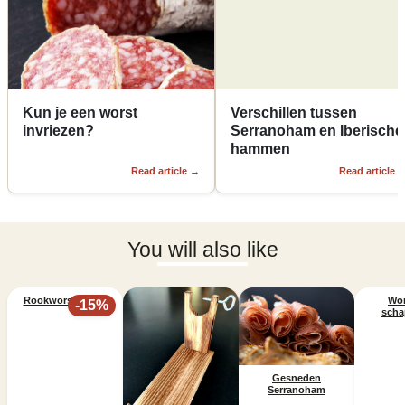
Kun je een worst
Verschillen tussen
invriezen?
Serranoham en Iberische
hammen
Read article
→
Read article
You will also like
10:42:42
Rookworst (Fuet)
Wor
-
15
%
scha
Gesneden
Serranoham