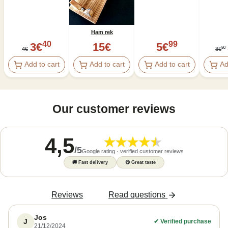
Ham rek
40
99
3
€
15
€
5
€
90
4
€
3
€
Add to cart
Add to cart
Add to cart
Ad
Our customer reviews
4,5
/
5
Google rating · verified customer reviews
🚚
Fast delivery
😋
Great taste
Reviews
Read questions
Jos
J
✔
Verified purchase
21/12/2024