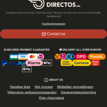
Kwaliteitscharcuterie bij u thuis bezorgd. Worsten en hammen uit een ambachtelijk
familiebedrijf
Facebook
Instagram
Contact us
🔒
SECURED PAYMENT GUARANTEE
🚚
DELIVERY ALL OVER EUROPE
ABOUT US
Handige links
Het concept
Wettelijke vermeldingen
*Algemene verkoopvoorwaarden
Gegevensbescherming
Over charcuterie