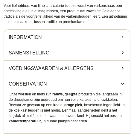
Voor liefhebbers van fijne charcuterie is deze worst van varkenshaas een
ontdekking die u niet mag missen, een product dat zowel de Catalaanse
traditie als de voortreffelijkheid van de varkenshouderij eert. Een uitnodiging
tot een smaakreis, tussen traditie en premiumkwaliteit.
INFORMATION
SAMENSTELLING
VOEDINGSWAARDEN
&
ALLERGENS
CONSERVATION
Onze worsten en fuets zijn
rauwe, gerijpte
producten die langzaam in
de droogkamer zijn gedroogd om hun volle karakter te ontwikkelen.
Bewaar ze gewoon op een
koele, droge plek
, beschermd tegen licht: in
de koelkast leggen is niet nodig. Eenmaal aangesneden dekt u het
snijvlak af met folie en bewaart u de worst koel. Hij smaakt het best op
kamertemperatuur
, in dunne plakjes gesneden.