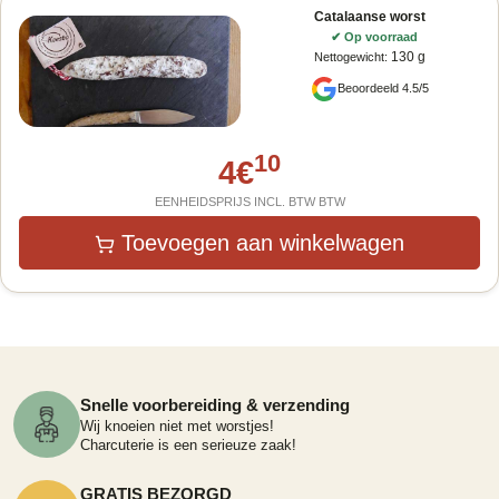
Catalaanse worst
✔
Op voorraad
130 g
Nettogewicht
:
Beoordeeld 4.5/5
10
4
€
EENHEIDSPRIJS INCL. BTW BTW
Toevoegen aan winkelwagen
Snelle voorbereiding & verzending
Wij knoeien niet met worstjes!
Charcuterie is een serieuze zaak!
GRATIS BEZORGD