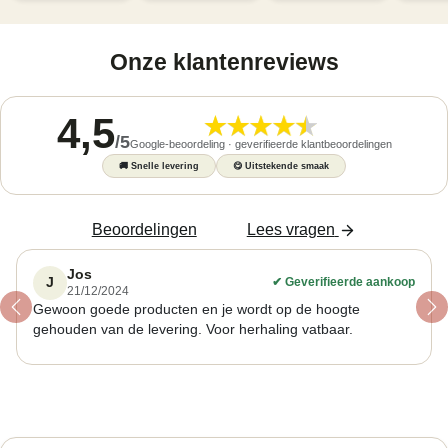
Onze klantenreviews
4,5
/
5
Google-beoordeling · geverifieerde klantbeoordelingen
🚚
Snelle levering
😋
Uitstekende smaak
Beoordelingen
Lees vragen
Jos
J
✔
Geverifieerde aankoop
21/12/2024
Gewoon goede producten en je wordt op de hoogte
Previous
Ne
gehouden van de levering. Voor herhaling vatbaar.