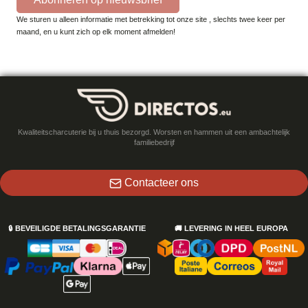
We sturen u alleen informatie met betrekking tot onze site , slechts twee keer per
maand, en u kunt zich op elk moment afmelden!
Kwaliteitscharcuterie bij u thuis bezorgd. Worsten en hammen uit een ambachtelijk
familiebedrijf
Contacteer ons
🔒
BEVEILIGDE BETALINGSGARANTIE
🚚
LEVERING IN HEEL EUROPA