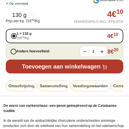
✔
Op voorraad
10
4
€
130 g
54
Prijs per Kg
:
31
€
/
Kg
EENHEIDSPRIJS INCL. BTW BTW
1
×
130 g
10
4
€
54
31
€
/
Kg
20
8
€
Andere hoeveelheid
2
Toevoegen aan winkelwagen
Omschrijving
Samenstelling
Voedingswaarden
Conserv
De worst van varkenshaas: een genot geïnspireerd op de Catalaanse
traditie
In de wereld van de ambachtelijke charcuterie onderscheiden sommige
producten zich door de edelheid van hun samenstelling en het vakmanschap