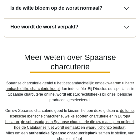
Is de witte bloem op de worst normaal?
Hoe wordt de worst verpakt?
Meer weten over Spaanse
charcuterie
Spaanse charcuterie geniet u het best ambachtelijk: ontdek
waarom u beter
ambachtelijke charcuterie koopt
dan industriële. Bij Directos.eu, specialist in
Spaanse charcuterie online, wordt elk stuk rechtstreeks bij onze Iberische
producent geselecteerd.
Om uw Spaanse charcuterie goed te kiezen, helpen deze gidsen u:
de lomo,
iconische Iberische charcuterie
,
welke soorten charcuterie er in Europa
bestaan
,
de sobrasada, een Spaanse charcuterie die uw maaltijden opfleurt
,
hoe de Catalaanse fuet wordt gemaakt
en
waaruit chorizo bestaat
.
Alles om een
authentieke Spaanse charcuterieplank
samen te stellen, van
chorizo tot fuet.