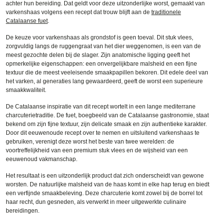
achter hun bereiding. Dat geldt voor deze uitzonderlijke worst, gemaakt van
varkenshaas volgens een recept dat trouw blijft aan de
traditionele
Catalaanse fuet
.
De keuze voor varkenshaas als grondstof is geen toeval. Dit stuk vlees,
zorgvuldig langs de ruggengraat van het dier weggenomen, is een van de
meest gezochte delen bij de slager. Zijn anatomische ligging geeft het
opmerkelijke eigenschappen: een onvergelijkbare malsheid en een fijne
textuur die de meest veeleisende smaakpapillen bekoren. Dit edele deel van
het varken, al generaties lang gewaardeerd, geeft de worst een superieure
smaakkwaliteit.
De Catalaanse inspiratie van dit recept wortelt in een lange mediterrane
charcuterietraditie. De fuet, boegbeeld van de Catalaanse gastronomie, staat
bekend om zijn fijne textuur, zijn delicate smaak en zijn authentieke karakter.
Door dit eeuwenoude recept over te nemen en uitsluitend varkenshaas te
gebruiken, verenigt deze worst het beste van twee werelden: de
voortreffelijkheid van een premium stuk vlees en de wijsheid van een
eeuwenoud vakmanschap.
Het resultaat is een uitzonderlijk product dat zich onderscheidt van gewone
worsten. De natuurlijke malsheid van de haas komt in elke hap terug en biedt
een verfijnde smaakbeleving. Deze charcuterie komt zowel bij de borrel tot
haar recht, dun gesneden, als verwerkt in meer uitgewerkte culinaire
bereidingen.