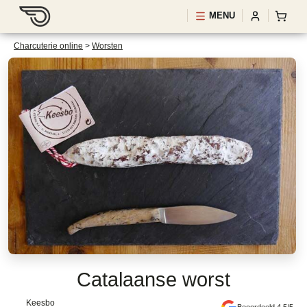
MENU
Charcuterie online
>
Worsten
Catalaanse worst
Keesbo
Beoordeeld 4.5/5