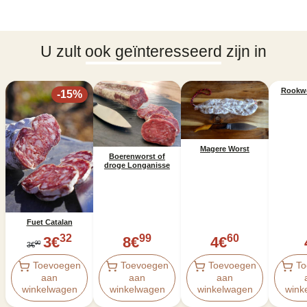
U zult ook geïnteresseerd zijn in
Rookwo
-
15
%
Magere Worst
Boerenworst of
droge Longanisse
Fuet Catalan
32
99
60
3
€
8
€
4
€
90
3
€
Toevoegen
Toevoegen
Toevoegen
To
aan
aan
aan
winkelwagen
winkelwagen
winkelwagen
wink