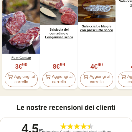
Salsicci
(
Salsiccia Le Maigre
Salsiccia del
con prosciutto secco
contadino o
Longanisse secca
Fuet Catalan
90
99
60
3
€
8
€
4
€
Aggiungi al
Aggiungi al
Aggiungi al
Ag
carrello
carrello
carrello
ca
Le nostre recensioni dei clienti
4,5
/
5
Valutazione Google · recensioni clienti verificate