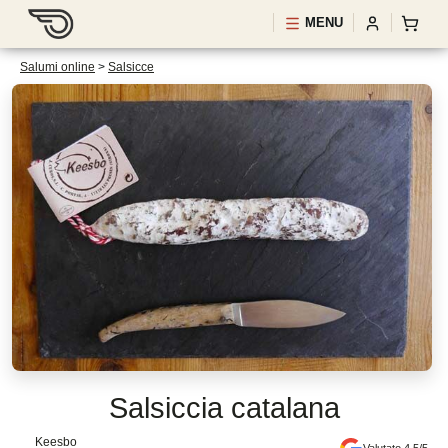
MENU
Salumi online
>
Salsicce
Salsiccia catalana
Keesbo
Valutato 4.5/5