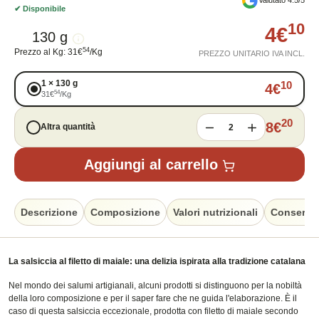
✔
Disponibile
10
4
€
130 g
54
Prezzo al Kg
:
31
€
/
Kg
PREZZO UNITARIO IVA INCL.
1
×
130 g
10
4
€
54
31
€
/
Kg
20
8
€
Altra quantità
2
Aggiungi al carrello
Descrizione
Composizione
Valori nutrizionali
Conserva
La salsiccia al filetto di maiale: una delizia ispirata alla tradizione catalana
Nel mondo dei salumi artigianali, alcuni prodotti si distinguono per la nobiltà
della loro composizione e per il saper fare che ne guida l'elaborazione. È il
caso di questa salsiccia eccezionale, prodotta con filetto di maiale secondo