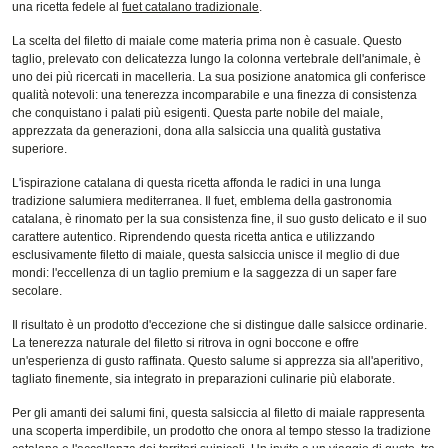
una ricetta fedele al
fuet catalano tradizionale
.
La scelta del filetto di maiale come materia prima non è casuale. Questo
taglio, prelevato con delicatezza lungo la colonna vertebrale dell'animale, è
uno dei più ricercati in macelleria. La sua posizione anatomica gli conferisce
qualità notevoli: una tenerezza incomparabile e una finezza di consistenza
che conquistano i palati più esigenti. Questa parte nobile del maiale,
apprezzata da generazioni, dona alla salsiccia una qualità gustativa
superiore.
L'ispirazione catalana di questa ricetta affonda le radici in una lunga
tradizione salumiera mediterranea. Il fuet, emblema della gastronomia
catalana, è rinomato per la sua consistenza fine, il suo gusto delicato e il suo
carattere autentico. Riprendendo questa ricetta antica e utilizzando
esclusivamente filetto di maiale, questa salsiccia unisce il meglio di due
mondi: l'eccellenza di un taglio premium e la saggezza di un saper fare
secolare.
Il risultato è un prodotto d'eccezione che si distingue dalle salsicce ordinarie.
La tenerezza naturale del filetto si ritrova in ogni boccone e offre
un'esperienza di gusto raffinata. Questo salume si apprezza sia all'aperitivo,
tagliato finemente, sia integrato in preparazioni culinarie più elaborate.
Per gli amanti dei salumi fini, questa salsiccia al filetto di maiale rappresenta
una scoperta imperdibile, un prodotto che onora al tempo stesso la tradizione