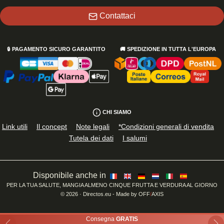
Contattaci
🔒
PAGAMENTO SICURO GARANTITO
🚚
SPEDIZIONE IN TUTTA L'EUROPA
CHI SIAMO
Link utili
Il concept
Note legali
*Condizioni generali di vendita
Tutela dei dati
I salumi
Disponibile anche in
PER LA TUA SALUTE, MANGIA ALMENO CINQUE FRUTTA E VERDURA AL GIORNO
©
2026
· Directos.eu
- Made by
OFF
/
AXIS
Consegna
GRATIS