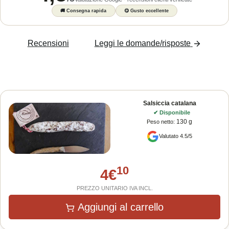
🚚
Consegna rapida
😋
Gusto eccellente
Recensioni
Leggi le domande/risposte
Salsiccia catalana
✔
Disponibile
130 g
Peso netto
:
Valutato 4.5/5
10
4
€
PREZZO UNITARIO IVA INCL.
Aggiungi al carrello