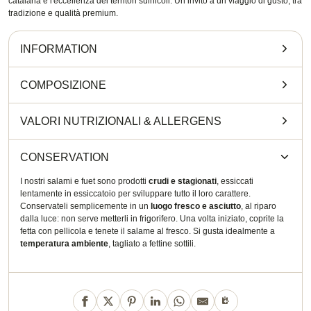
catalana e l'eccellenza dei territori suinicoli. Un invito a un viaggio di gusto, tra
tradizione e qualità premium.
INFORMATION
COMPOSIZIONE
VALORI NUTRIZIONALI
&
ALLERGENS
CONSERVATION
I nostri salami e fuet sono prodotti
crudi e stagionati
, essiccati
lentamente in essiccatoio per sviluppare tutto il loro carattere.
Conservateli semplicemente in un
luogo fresco e asciutto
, al riparo
dalla luce: non serve metterli in frigorifero. Una volta iniziato, coprite la
fetta con pellicola e tenete il salame al fresco. Si gusta idealmente a
temperatura ambiente
, tagliato a fettine sottili.