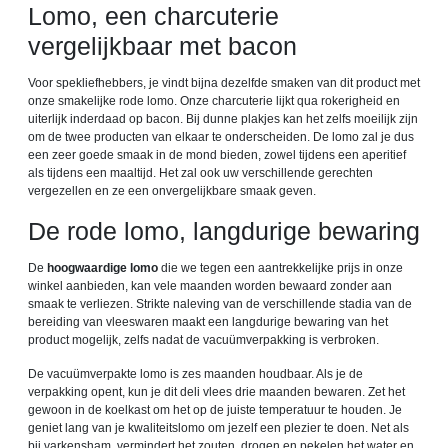
Lomo, een charcuterie
vergelijkbaar met bacon
Voor spekliefhebbers, je vindt bijna dezelfde smaken van dit product met
onze smakelijke rode lomo. Onze charcuterie lijkt qua rokerigheid en
uiterlijk inderdaad op bacon. Bij dunne plakjes kan het zelfs moeilijk zijn
om de twee producten van elkaar te onderscheiden. De lomo zal je dus
een zeer goede smaak in de mond bieden, zowel tijdens een aperitief
als tijdens een maaltijd. Het zal ook uw verschillende gerechten
vergezellen en ze een onvergelijkbare smaak geven.
De rode lomo, langdurige bewaring
De
hoogwaardige lomo
die we tegen een aantrekkelijke prijs in onze
winkel aanbieden, kan vele maanden worden bewaard zonder aan
smaak te verliezen. Strikte naleving van de verschillende stadia van de
bereiding van vleeswaren maakt een langdurige bewaring van het
product mogelijk, zelfs nadat de vacuümverpakking is verbroken.
De vacuümverpakte lomo is zes maanden houdbaar. Als je de
verpakking opent, kun je dit deli vlees drie maanden bewaren. Zet het
gewoon in de koelkast om het op de juiste temperatuur te houden. Je
geniet lang van je kwaliteitslomo om jezelf een plezier te doen. Net als
bij varkensham, vermindert het zouten, drogen en pekelen het water en