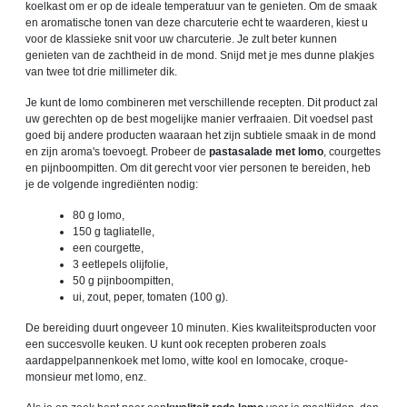
koelkast om er op de ideale temperatuur van te genieten. Om de smaak
en aromatische tonen van deze charcuterie echt te waarderen, kiest u
voor de klassieke snit voor uw charcuterie. Je zult beter kunnen
genieten van de zachtheid in de mond. Snijd met je mes dunne plakjes
van twee tot drie millimeter dik.
Je kunt de lomo combineren met verschillende recepten. Dit product zal
uw gerechten op de best mogelijke manier verfraaien. Dit voedsel past
goed bij andere producten waaraan het zijn subtiele smaak in de mond
en zijn aroma's toevoegt. Probeer de
pastasalade met lomo
, courgettes
en pijnboompitten. Om dit gerecht voor vier personen te bereiden, heb
je de volgende ingrediënten nodig:
80 g lomo,
150 g tagliatelle,
een courgette,
3 eetlepels olijfolie,
50 g pijnboompitten,
ui, zout, peper, tomaten (100 g).
De bereiding duurt ongeveer 10 minuten. Kies kwaliteitsproducten voor
een succesvolle keuken. U kunt ook recepten proberen zoals
aardappelpannenkoek met lomo, witte kool en lomocake, croque-
monsieur met lomo, enz.