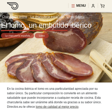
MENU
Charcutería online
>
La charcutería española
>
Lomo ibérico
El lomo, un embutido ibérico
La charcutería española
Lomo
En la cocina ibérica el lomo es una particularidad apreciada por su
sabor único. Su particular composición lo convierte en un alimento
saludable que puede incorporarse a cualquier receta de cocina. Esta
charcutería sabe ser unánime allá donde va gracias a su sabor único.
Directos.eu te ofrece
lomo de calidad al mejor precio
.