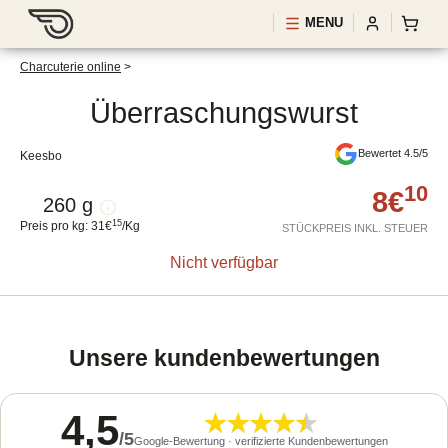
MENU
Charcuterie online
>
Überraschungswurst
Überraschungswurst
Bewertet 4.5/5
Keesbo
10
8
€
260 g
15
Preis pro kg
:
31
€
/
Kg
STÜCKPREIS INKL. STEUER
Nicht verfügbar
Unsere kundenbewertungen
4,5
/
5
Google-Bewertung · verifizierte Kundenbewertungen