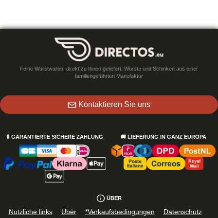
Feine Wurstwaren, direkt zu Ihnen geliefert. Würste und Schinken aus einer
familiengeführten Manufaktur
Kontaktieren Sie uns
🔒
GARANTIERTE SICHERE ZAHLUNG
🚚
LIEFERUNG IN GANZ EUROPA
ÜBER
Nutzliche links
Ubër
*Verkaufsbedingungen
Datenschutz