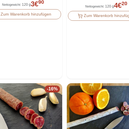
90
3
€
20
4
€
120 g
Nettogewicht
:
120 g
Nettogewicht
:
Zum Warenkorb hinzufügen
Zum Warenkorb hinzufü
-
16
%