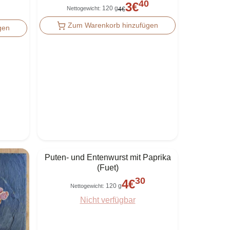
40
3
€
120 g
Nettogewicht
:
4
€
Zum Warenkorb hinzufügen
gen
Puten- und Entenwurst mit Paprika
(Fuet)
30
4
€
120 g
Nettogewicht
:
Nicht verfügbar