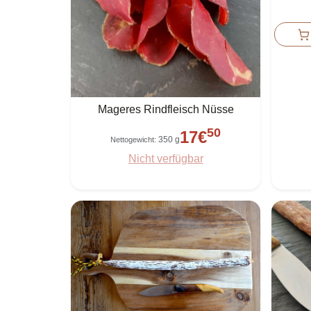
Mageres Rindfleisch Nüsse
50
17
€
350 g
Nettogewicht
:
Nicht verfügbar