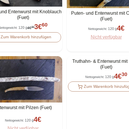
und Entenwurst mit Knoblauch
Puten- und Entenwurst mit 
(Fuet)
(Fuet)
60
3
€
4
€
120 g
30
ettogewicht
:
4
€
120 g
Nettogewicht
:
Nicht verfügbar
Zum Warenkorb hinzufügen
Truthahn- & Entenwurst mit
(Fuet)
30
4
€
120 g
Nettogewicht
:
Zum Warenkorb hinzufü
tenwurst mit Pilzen (Fuet)
4
€
120 g
Nettogewicht
:
Nicht verfügbar