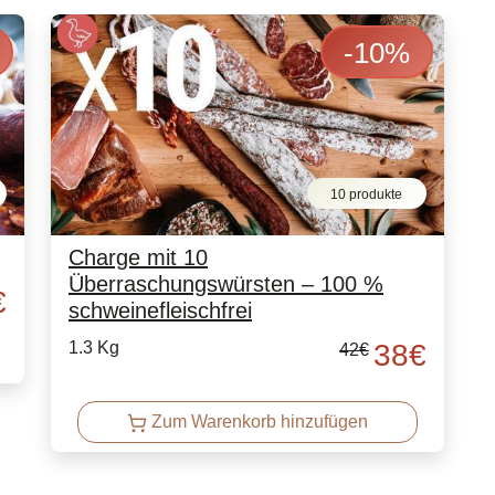
-
10
%
10 produkte
Charge mit 10
Überraschungswürsten – 100 %
€
schweinefleischfrei
1.3 Kg
38
€
42
€
Zum Warenkorb hinzufügen