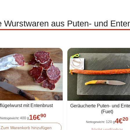
 Wurstwaren aus Puten- und Enten
lügelwurst mit Entenbrust
Geräucherte Puten- und Ent
(Fuet)
90
16
€
400 g
20
Nettogewicht
:
4
€
120 g
Nettogewicht
:
Zum Warenkorb hinzufügen
Nicht verfügbar