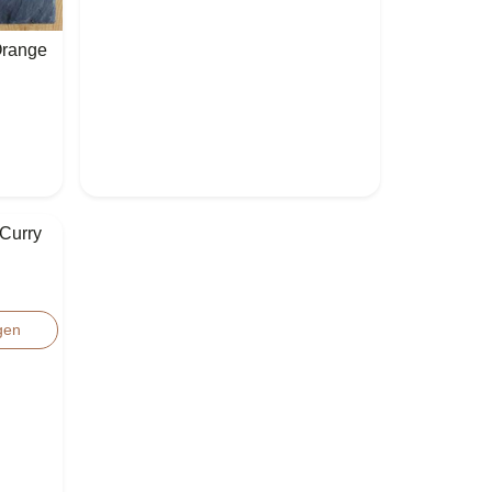
Orange
 Curry
gen