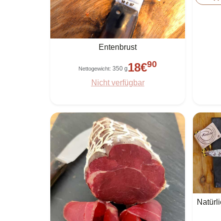
Entenbrust
90
18
€
350 g
Nettogewicht
:
Nicht verfügbar
Natürl