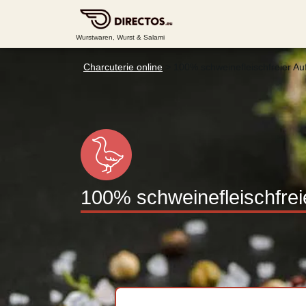
Wurstwaren, Wurst & Salami
Charcuterie online
>
100% schweinefleischfreier Auf
100% schweinefleischfreie