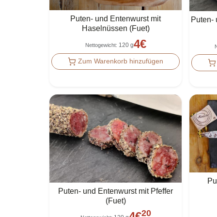
Puten- und Entenwurst mit
Puten- 
Haselnüssen (Fuet)
4
€
120 g
Nettogewicht
:
N
Zum Warenkorb hinzufügen
Pu
Puten- und Entenwurst mit Pfeffer
(Fuet)
20
4
€