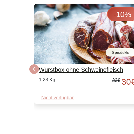
-
10
%
5 produkte
Wurstbox ohne Schweinefleisch
Previous
1.23 Kg
30
33
€
Nicht verfügbar