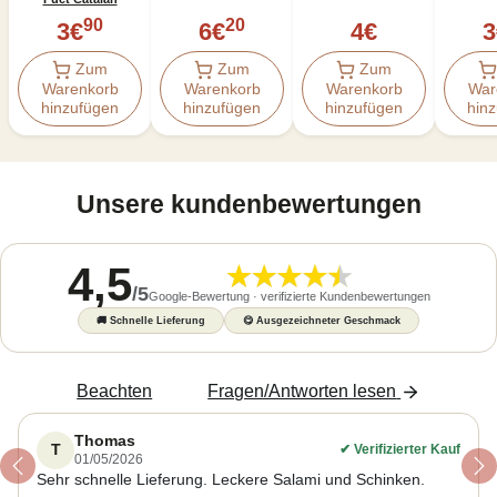
90
20
3
€
6
€
4
€
3
Zum
Zum
Zum
Warenkorb
Warenkorb
Warenkorb
War
hinzufügen
hinzufügen
hinzufügen
hin
Unsere kundenbewertungen
4,5
/
5
Google-Bewertung · verifizierte Kundenbewertungen
🚚
Schnelle Lieferung
😋
Ausgezeichneter Geschmack
Beachten
Fragen/Antworten lesen
Thomas
T
✔
Verifizierter Kauf
01/05/2026
Previous
Ne
Sehr schnelle Lieferung. Leckere Salami und Schinken.