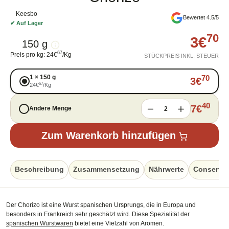
Keesbo
Bewertet 4.5/5
✔
Auf Lager
70
3
€
150 g
67
Preis pro kg
:
24
€
/
Kg
STÜCKPREIS INKL. STEUER
1
×
150 g
70
3
€
67
24
€
/
Kg
40
7
€
Andere Menge
2
Zum Warenkorb hinzufügen
Beschreibung
Zusammensetzung
Nährwerte
Conservat
Der Chorizo ist eine Wurst spanischen Ursprungs, die in Europa und
besonders in Frankreich sehr geschätzt wird. Diese Spezialität der
spanischen Wurstwaren
bietet eine Vielzahl von Aromen.