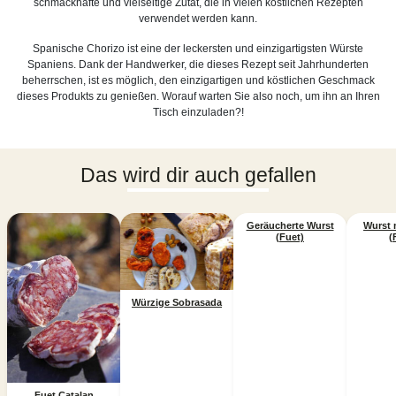
schmackhafte und vielseitige Zutat, die in vielen köstlichen Rezepten
verwendet werden kann.
Spanische Chorizo ​​ist eine der leckersten und einzigartigsten Würste
Spaniens. Dank der Handwerker, die dieses Rezept seit Jahrhunderten
beherrschen, ist es möglich, den einzigartigen und köstlichen Geschmack
dieses Produkts zu genießen. Worauf warten Sie also noch, um ihn an Ihren
Tisch einzuladen?!
Das wird dir auch gefallen
Geräucherte Wurst
Wurst 
(Fuet)
(
Würzige Sobrasada
Fuet Catalan