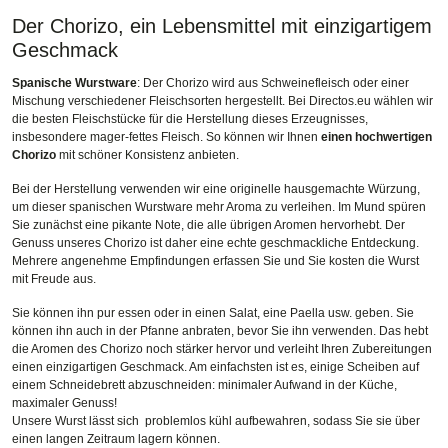
Der Chorizo, ein Lebensmittel mit einzigartigem
Geschmack
Spanische Wurstware
: Der Chorizo wird aus Schweinefleisch oder einer
Mischung verschiedener Fleischsorten hergestellt. Bei Directos.eu wählen wir
die besten Fleischstücke für die Herstellung dieses Erzeugnisses,
insbesondere mager-fettes Fleisch. So können wir Ihnen
einen hochwertigen
Chorizo
mit schöner Konsistenz anbieten.
Bei der Herstellung verwenden wir eine originelle hausgemachte Würzung,
um dieser spanischen Wurstware mehr Aroma zu verleihen. Im Mund spüren
Sie zunächst eine pikante Note, die alle übrigen Aromen hervorhebt. Der
Genuss unseres Chorizo ist daher eine echte geschmackliche Entdeckung.
Mehrere angenehme Empfindungen erfassen Sie und Sie kosten die Wurst
mit Freude aus.
Sie können ihn pur essen oder in einen Salat, eine Paella usw. geben. Sie
können ihn auch in der Pfanne anbraten, bevor Sie ihn verwenden. Das hebt
die Aromen des Chorizo noch stärker hervor und verleiht Ihren Zubereitungen
einen einzigartigen Geschmack. Am einfachsten ist es, einige Scheiben auf
einem Schneidebrett abzuschneiden: minimaler Aufwand in der Küche,
maximaler Genuss!
Unsere Wurst lässt sich problemlos kühl aufbewahren, sodass Sie sie über
einen langen Zeitraum lagern können.