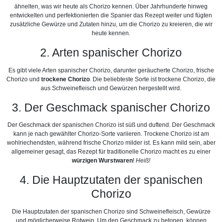
ähnelten, was wir heute als Chorizo ​​kennen. Über Jahrhunderte hinweg
entwickelten und perfektionierten die Spanier das Rezept weiter und fügten
zusätzliche Gewürze und Zutaten hinzu, um die Chorizo ​​zu kreieren, die wir
heute kennen.
2. Arten spanischer Chorizo
Es gibt viele Arten spanischer Chorizo, darunter geräucherte Chorizo, frische
Chorizo ​​und
trockene Chorizo
. Die beliebteste Sorte ist trockene Chorizo, die
aus Schweinefleisch und Gewürzen hergestellt wird.
3. Der Geschmack spanischer Chorizo
Der Geschmack der spanischen Chorizo ​​ist süß und duftend. Der Geschmack
kann je nach gewählter Chorizo-Sorte variieren. Trockene Chorizo ​​ist am
wohlriechendsten, während frische Chorizo ​​milder ist. Es kann mild sein, aber
allgemeiner gesagt, das Rezept für traditionelle Chorizo ​​​​macht es zu einer
würzigen Wurstwaren
!
Heiß!
4. Die Hauptzutaten der spanischen
Chorizo
Die Hauptzutaten der spanischen Chorizo ​​sind Schweinefleisch, Gewürze
und möglicherweise Rotwein. Um den Geschmack zu betonen, können