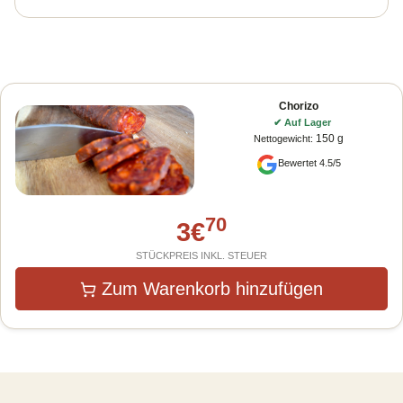
Chorizo
✔
Auf Lager
150 g
Nettogewicht
:
Bewertet 4.5/5
70
3
€
STÜCKPREIS INKL. STEUER
Zum Warenkorb hinzufügen