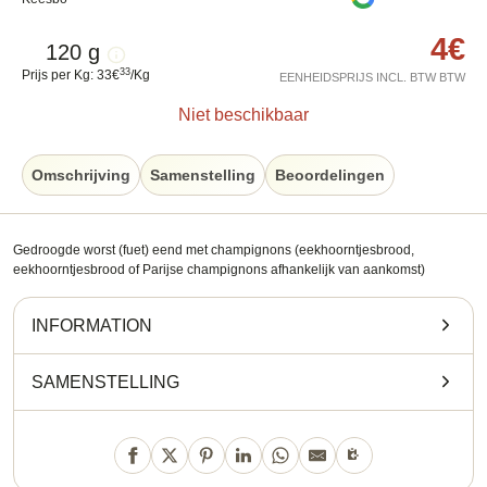
4
€
120 g
33
Prijs per Kg
:
33
€
/
Kg
EENHEIDSPRIJS INCL. BTW BTW
Niet beschikbaar
Omschrijving
Samenstelling
Beoordelingen
Gedroogde worst (fuet) eend met champignons (eekhoorntjesbrood,
eekhoorntjesbrood of Parijse champignons afhankelijk van aankomst)
INFORMATION
SAMENSTELLING