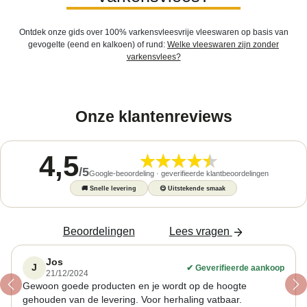
Ontdek onze gids over 100% varkensvleesvrije vleeswaren op basis van
gevogelte (eend en kalkoen) of rund:
Welke vleeswaren zijn zonder
varkensvlees?
Onze klantenreviews
4,5
/
5
Google-beoordeling · geverifieerde klantbeoordelingen
🚚
Snelle levering
😋
Uitstekende smaak
Beoordelingen
Lees vragen
Jos
J
✔
Geverifieerde aankoop
21/12/2024
Gewoon goede producten en je wordt op de hoogte
Previous
Ne
gehouden van de levering. Voor herhaling vatbaar.