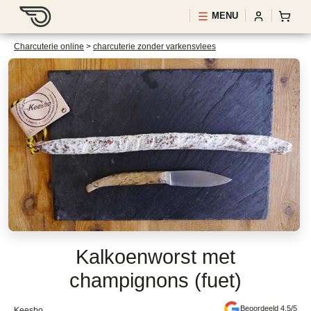
MENU
Charcuterie online
>
charcuterie zonder varkensvlees
Kalkoenworst met
champignons (fuet)
Beoordeeld 4.5/5
Keesbo