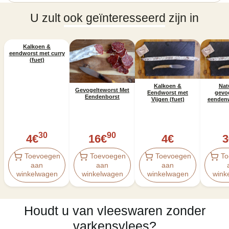
U zult ook geïnteresseerd zijn in
Kalkoen &
eendworst met curry
(fuet)
Kalkoen &
Nat
Gevogelteworst Met
Eendworst met
gevog
Eendenborst
Vijgen (fuet)
eendenw
30
90
4
€
16
€
4
€
3
Toevoegen
Toevoegen
Toevoegen
To
aan
aan
aan
winkelwagen
winkelwagen
winkelwagen
wink
Houdt u van vleeswaren zonder
varkensvlees?