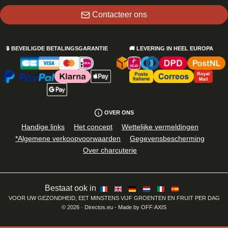
Contacteer ons
🔒
BEVEILIGDE BETALINGSGARANTIE
🚚
LEVERING IN HEEL EUROPA
OVER ONS
Handige links
Het concept
Wettelijke vermeldingen
*Algemene verkoopvoorwaarden
Gegevensbescherming
Over charcuterie
Bestaat ook in
VOOR UW GEZONDHEID, EET MINSTENS VIJF GROENTEN EN FRUIT PER DAG
©
2026
· Directos.eu
- Made by
OFF
/
AXIS