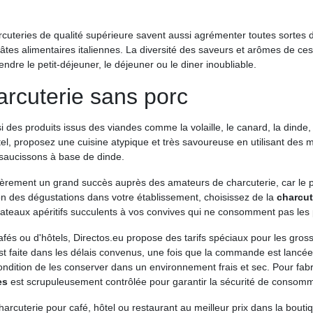
harcuteries de qualité supérieure savent aussi agrémenter toutes sortes
âtes alimentaires italiennes. La diversité des saveurs et arômes de c
ndre le petit-déjeuner, le déjeuner ou le diner inoubliable.
arcuterie sans porc
 des produits issus des viandes comme la volaille, le canard, la dinde, 
ôtel, proposez une cuisine atypique et très savoureuse en utilisant des
 saucissons à base de dinde.
lièrement un grand succès auprès des amateurs de charcuterie, car le p
on des dégustations dans votre établissement, choisissez de la
charcut
lateaux apéritifs succulents à vos convives qui ne consomment pas les
cafés ou d'hôtels, Directos.eu propose des tarifs spéciaux pour les gr
est faite dans les délais convenus, une fois que la commande est lancée
ondition de les conserver dans un environnement frais et sec. Pour fabr
es
est scrupuleusement contrôlée pour garantir la sécurité de consomm
uterie pour café, hôtel ou restaurant au meilleur prix dans la boutique