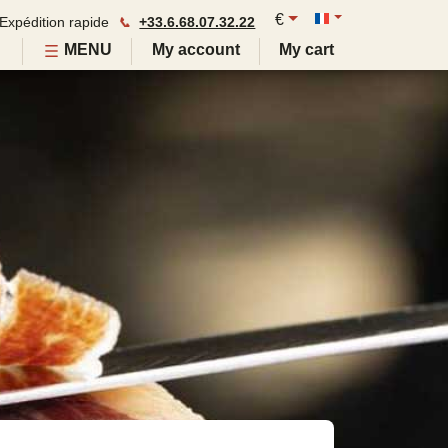
€
Expédition rapide
📞
+33.6.68.07.32.22
MENU
My account
My cart