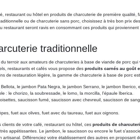
é, restaurant ou hôtel en produits de charcuterie de première qualité, f
raditionnelle ou de charcuterie sans porc, choisissez à très bon prix des
l ou restaurant seront ravis en consommant ces produits qui proviennent
rcuterie traditionnelle
du terroir aux amateurs de charcuteries à base de viande de porc qui vi
els, restaurants et cafés vous propose des
produits carnés au goût 
ins de restauration légère, la gamme de charcuterie à base de porc est 
Bellota, le jambon Pata Negra, le jambon Serrano, le jambon Iberico, e
 : le chorizo, la soubressade, le lomo, la morcilla, l'épaule Iberica.
oisettes, saucisson fumé, saucisson avec chevreuil, saucisson de sang
cèpes, fuet aux olives, fuet avec du taureau, fuet aux oignons.
s clients de votre café, restaurant ou hôtel, ces
produits de charcuteri
 très appétissantes. Le jambon, le saucisson ou encore le fuet s'associe
n artisanal. Différenciez votre établissement des autres en proposant de