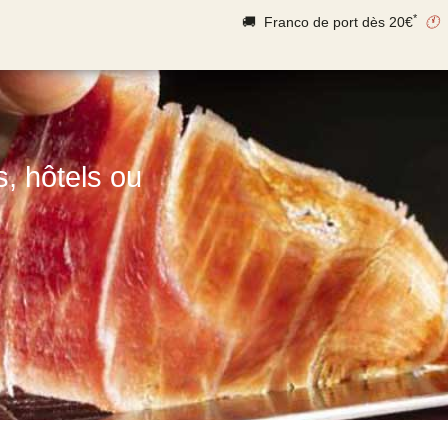
*
🚚 Franco de port dès 20€
🕚
s, hôtels ou