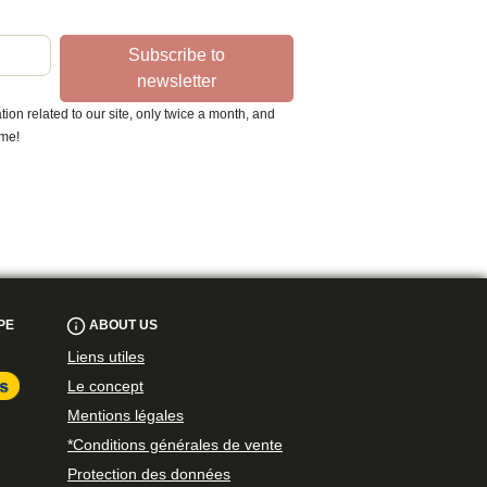
Subscribe to
newsletter
ion related to our site, only twice a month, and
ime!
PE
ABOUT US
Liens utiles
Le concept
Mentions légales
*Conditions générales de vente
Protection des données