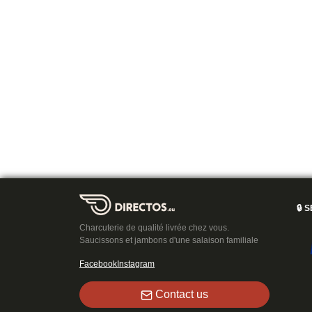
🔒
S
Charcuterie de qualité livrée chez vous.
Saucissons et jambons d'une salaison familiale
Facebook
Instagram
Contact us