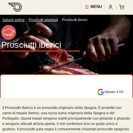
MENU
Salumi online
>
Prosciutti spagnoli
>
Prosciutti iberici
Prosciutti iberici
Valutato 4.5/5
Il Prosciutto Iberico è un prosciutto originario dalla Spagna. È prodotto con
carne di maiale iberico, una razza suina originaria della Spagna e del
Portogallo. Questi maiali vengono nutriti principalmente con ghiande e ghiande
e vengono allevati all'aria aperta, il che conferisce loro un gusto unico e
gustoso. Il prosciutto pata negra è comunemente chiamato prosciutto spagnolo