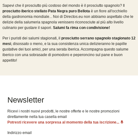
Sapevi che il prosciutto più costoso del mondo è il prosciutto spagnolo? Il
prosciutto iberico stellato Pata Negra puro Bellota
è un fiore all'occhiello
della gastronomia mondiale... Noi di Directos.eu non abbiamo aspettato che le
delizie della salumeria spagnola venissero riconosciute al più alto livello
culinario per gustare il sapori.
Salumi fa rima con condivisione!
Per i puristi dei salumi stagionati, il
prosciutto serrano spagnolo stagionato 12
mesi
, disossato o meno, e la sua consistenza unica delizieranno le papille
gustative dei tuoi amici, per una serata iberica. Accompagna questo salume
iberico con una sobrasade di pomodoro e peperoncino sul pane e buon
appetito!
Newsletter
Ricevi i nostri nuovi prodotti, le nostre offerte e le nostre promozioni
direttamente nella tua casella email
Potresti ricevere una sorpresa al momento della tua iscrizione...
🤞
Indirizzo email