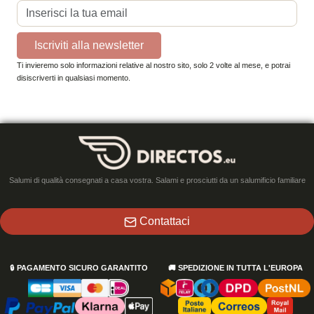
Iscriviti alla newsletter
Ti invieremo solo informazioni relative al nostro sito, solo 2 volte al mese, e potrai
disiscriverti in qualsiasi momento.
Salumi di qualità consegnati a casa vostra. Salami e prosciutti da un salumificio familiare
Contattaci
🔒
PAGAMENTO SICURO GARANTITO
🚚
SPEDIZIONE IN TUTTA L'EUROPA