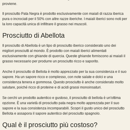
proviene.
Il prosciutto Pata Negra è prodotto esclusivamente con maiali di razza iberica
pura o incrociati per il 50% con altre razze iberiche. I maiali iberici sono noti per
la loro capacità unica di infiltrare il grasso nei muscoli.
Prosciutto di Abellota
Il prosciutto di Abellota è un tipo di prosciutto iberico considerato uno dei
migliori prosciutti al mondo. È prodotto con maiali iberici alimentati
esclusivamente con ghiande di quercia. Queste ghiande forniscono ai maiali il
grasso necessario per produrre un prosciutto ricco e saporito.
Anche il prosciutto di Bellota è molto apprezzato per la sua consistenza e il suo
sapore. Ha un sapore ricco e complesso, con note salate e dolci e una
consistenza tenera e gommosa. Questo prosciutto è anche considerato molto
salutare, poiché ricco di proteine ​​e di acidi grassi monoinsaturi.
Se cerchi un prodotto autentico e gustoso, il prosciutto di bellota è un'ottima
opzione. È una varietà di prosciutto pata negra molto apprezzata per il suo
sapore e la sua consistenza incomparabili. Scopri il gusto unico del prosciutto
Bellota e assapora il sapore autentico del prosciutto spagnolo.
Qual ​​è il prosciutto più costoso?