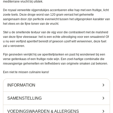
mediterrane vrucht bij uitstek.
De royaal verwerkte vijgenstukjes accentueren elke hap met een fruitige, licht
zoete toets. Deze droge worst van 120 gram verrast het gehemelte
aangenaam door zijn perfecte evenwicht tussen het uitgesproken karakter van
het vlees en de fijne tonen van de vrucht.
Stel u de smeltende textuur van de vijg voor die contrasteert met de malsheid
van deze fijne vleeswaar: het is een echte uitnodiging voor een smaakreis! Of
u nu een verfijnd aperitief bereidt of gewoon uzelf wilt verwennen, deze fuet
zal u veroveren.
Fijn gesneden verrijkt hij uw aperitiefplanken en past hij wonderwel bij een
verse geitenkaas of een fruitige rode wijn. Een zoet-hartige combinatie die
nieuwsgierige gehemelten en liefhebbers van originele smaken zal bekoren.
Een niet te missen culinaire kans!
INFORMATION
SAMENSTELLING
VOEDINGSWAARDEN
&
ALLERGENS