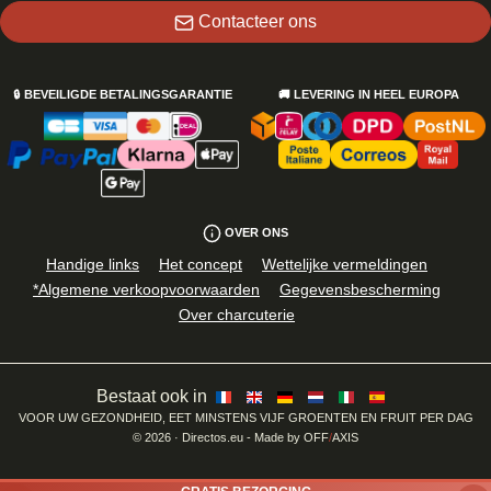
Contacteer ons
🔒
BEVEILIGDE BETALINGSGARANTIE
🚚
LEVERING IN HEEL EUROPA
OVER ONS
Handige links
Het concept
Wettelijke vermeldingen
*Algemene verkoopvoorwaarden
Gegevensbescherming
Over charcuterie
Bestaat ook in
VOOR UW GEZONDHEID, EET MINSTENS VIJF GROENTEN EN FRUIT PER DAG
©
2026
· Directos.eu
- Made by
OFF
/
AXIS