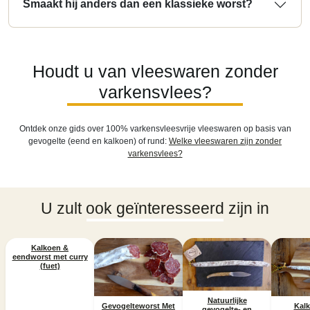
Smaakt hij anders dan een klassieke worst?
Houdt u van vleeswaren zonder
varkensvlees?
Ontdek onze gids over 100% varkensvleesvrije vleeswaren op basis van
gevogelte (eend en kalkoen) of rund:
Welke vleeswaren zijn zonder
varkensvlees?
U zult ook geïnteresseerd zijn in
Kalkoen &
eendworst met curry
(fuet)
Natuurlijke
Kalk
Gevogelteworst Met
gevogelte- en