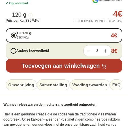
✔
Op voorraad
4
€
120 g
33
Prijs per Kg
:
33
€
/
Kg
EENHEIDSPRIJS INCL. BTW BTW
1
×
120 g
4
€
33
33
€
/
Kg
8
€
Andere hoeveelheid
2
Toevoegen aan winkelwagen
Omschrijving
Samenstelling
Voedingswaarden
FAQ
B
Wanneer vleeswaren de mediterrane zoetheid ontmoeten
Hier is een gedurfde creatie die de codes van de traditionele vleeswaren
doorbreekt. Onze kalkoen- & eenden-fuet met vijgen combineert de rijkdom
van
gevogelte- en eendenvlees
met de onvergelijkbare zachtheid van de