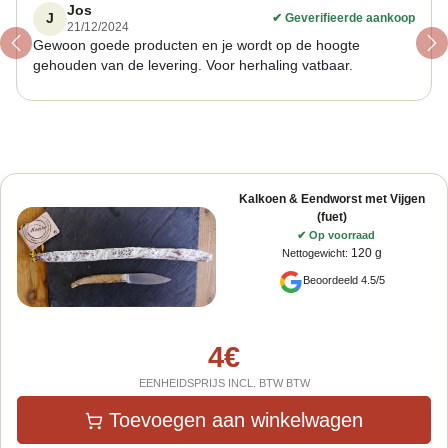
Jos
J
✔
Geverifieerde aankoop
21/12/2024
Gewoon goede producten en je wordt op de hoogte
Previous
Ne
gehouden van de levering. Voor herhaling vatbaar.
Kalkoen & Eendworst met Vijgen
(fuet)
✔
Op voorraad
120 g
Nettogewicht
:
Beoordeeld 4.5/5
4
€
EENHEIDSPRIJS INCL. BTW BTW
Toevoegen aan winkelwagen