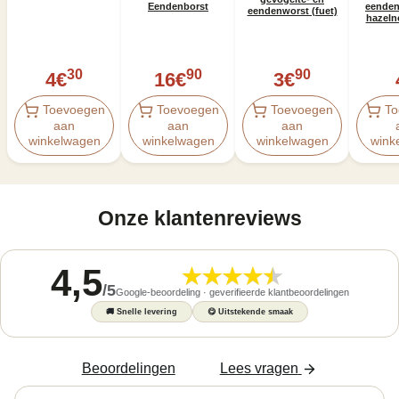
eenden
Eendenborst
eendenworst (fuet)
hazelno
30
90
90
4
€
16
€
3
€
Toevoegen
Toevoegen
Toevoegen
To
aan
aan
aan
winkelwagen
winkelwagen
winkelwagen
wink
Onze klantenreviews
4,5
/
5
Google-beoordeling · geverifieerde klantbeoordelingen
🚚
Snelle levering
😋
Uitstekende smaak
Beoordelingen
Lees vragen