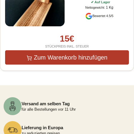
✔
Auf Lager
1 Kg
Nettogewicht
:
Bewertet 4.5/5
15
€
STÜCKPREIS INKL. STEUER
Zum Warenkorb hinzufügen
Versand am selben Tag
für alle Bestellungen vor 11 Uhr
Lieferung in Europa
zu reduzierten preisen