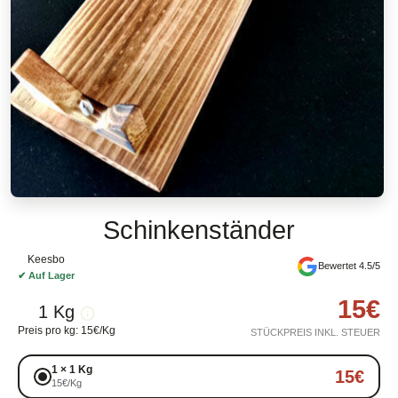
Schinkenständer
Keesbo
Bewertet 4.5/5
✔
Auf Lager
15
€
1 Kg
Preis pro kg
:
15
€
/
Kg
STÜCKPREIS INKL. STEUER
1
×
1 Kg
15
€
15
€
/
Kg