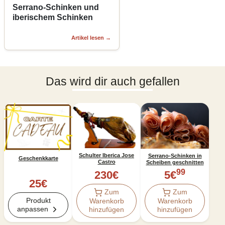
Serrano-Schinken und
iberischem Schinken
Artikel lesen
→
Das wird dir auch gefallen
Schulter Iberica Jose
Serrano-Schinken in
Geschenkkarte
Castro
Scheiben geschnitten
99
230
€
5
€
25
€
Zum
Zum
Produkt
Warenkorb
Warenkorb
anpassen
hinzufügen
hinzufügen