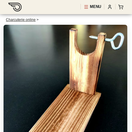
MENU
Charcuterie online
>
Schinkenständer