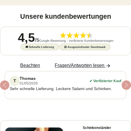
Unsere kundenbewertungen
4,5
/
5
Google-Bewertung · verifizierte Kundenbewertungen
🚚
Schnelle Lieferung
😋
Ausgezeichneter Geschmack
Beachten
Fragen/Antworten lesen
Thomas
T
✔
Verifizierter Kauf
01/05/2026
Previous
Ne
Sehr schnelle Lieferung. Leckere Salami und Schinken.
Schinkenständer