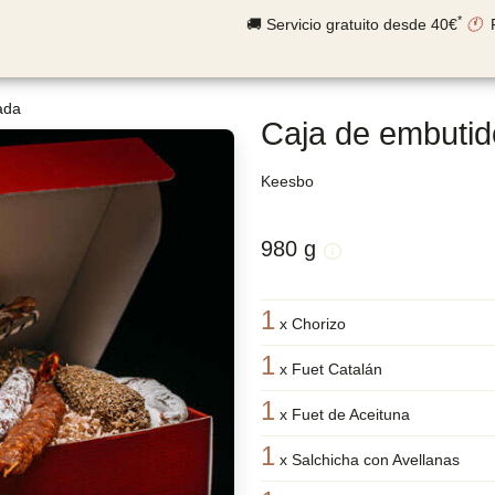
*
🚚 Servicio gratuito desde 40€
🕚
ada
Caja de embutid
Keesbo
980 g
1
x
Chorizo
1
x
Fuet Catalán
1
x
Fuet de Aceituna
1
x
Salchicha con Avellanas