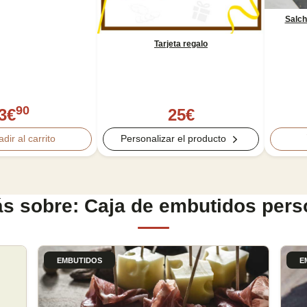
Salch
Tarjeta regalo
90
3
€
25
€
dir al carrito
Personalizar el producto
s sobre: Caja de embutidos pers
EMBUTIDOS
E