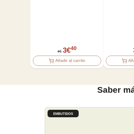
40
3
€
4
€
Añadir al carrito
Aña
Saber má
EMBUTIDOS