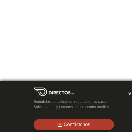
🔒
Embutidos de calidad entregados en su casa.
Salchichones y jamones de un obrador familiar
Contáctenos