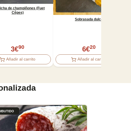
icha de champiñones (Fuet
Cêpes)
Sobrasada dulce
90
20
3
€
6
€
Añadir al carrito
Añadir al carrito
onalizada
MBUTIDO