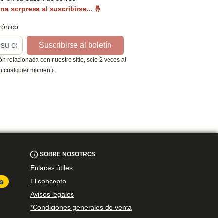
na sorpresa al suscribirse...
🤞
rónico
Suscribirse al boletín
n relacionada con nuestro sitio, solo 2 veces al
en cualquier momento.
SOBRE NOSOTROS
Enlaces útiles
El concepto
Avisos legales
*Condiciones generales de venta