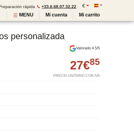
€
Preparación rápida
📞
+33.6.68.07.32.22
MENU
Mi cuenta
Mi carrito
os personalizada
Valorado 4.5/5
85
27
€
PRECIO UNITARIO CON IVA