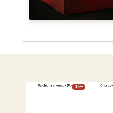
Salchicha ahumada (Fuet)
Chorizo ​
-
15
%