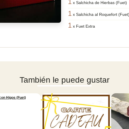
1
x
Salchicha de Hierbas (Fuet)
1
x
Salchicha al Roquefort (Fuet
1
x
Fuet Extra
También le puede gustar
​con Higos (Fuet)