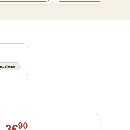
eccellente
90
3
€