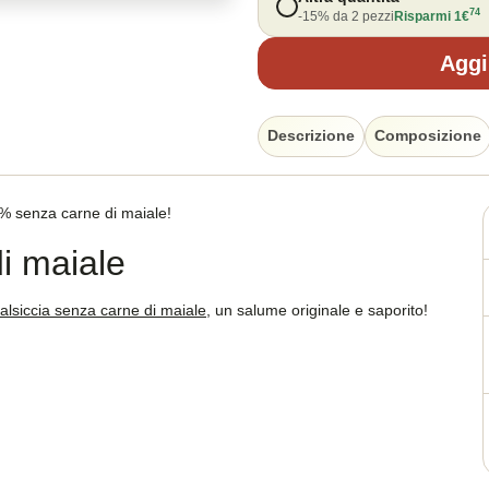
74
-15% da 2 pezzi
Risparmi
1
€
Aggi
Descrizione
Composizione
0% senza carne di maiale!
i maiale
alsiccia senza carne di maiale
, un salume originale e saporito!