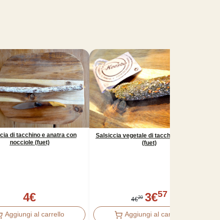
-
15
%
cia di tacchino e anatra con
Salsiccia vegetale di tacchino e anatra
nocciole (fuet)
(fuet)
S
57
4
€
3
€
20
4
€
Aggiungi al carrello
Aggiungi al carrello