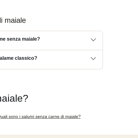
i maiale
ame senza maiale?
salame classico?
maiale?
uali sono i salumi senza carne di maiale?