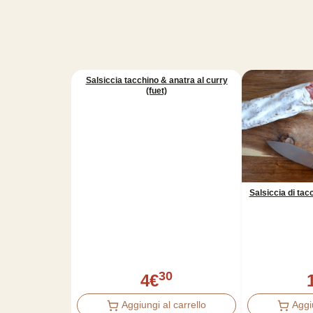
Salsiccia tacchino & anatra al curry
(fuet)
Salsiccia di tac
30
4
€
Aggiungi al carrello
Aggi