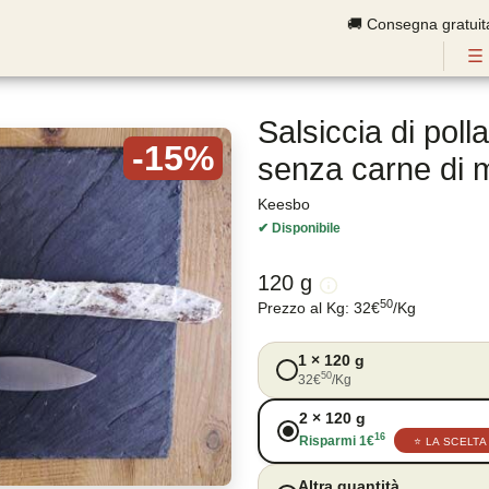
🚚 Consegna gratuit
Salsiccia di pol
-15%
senza carne di m
Keesbo
✔
Disponibile
120 g
50
Prezzo al Kg
:
32
€
/
Kg
1
×
120 g
50
32
€
/
Kg
2
×
120 g
16
Risparmi
1
€
⭐
LA SCELTA
Altra quantità