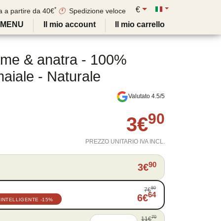
€
*
a a partire da 40€
🕚
Spedizione veloce
MENU
Il mio account
Il mio carrello
lame & anatra - 100%
aiale - Naturale
Valutato 4.5/5
90
3
€
PREZZO UNITARIO IVA INCL.
90
3
€
80
7
€
64
6
€
 INTELLIGENTE
-15%
70
11
€