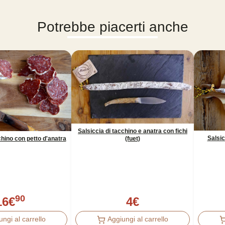
Potrebbe piacerti anche
Salsiccia di tacchino e anatra con fichi
Salsic
(fuet)
chino con petto d'anatra
90
16
€
4
€
ungi al carrello
Aggiungi al carrello