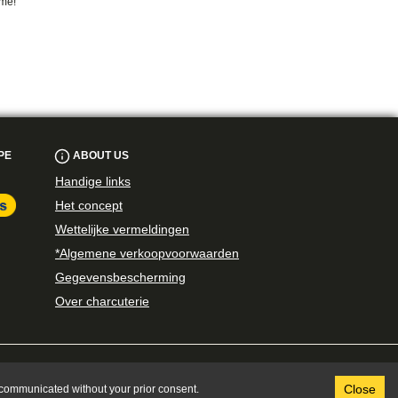
ime!
PE
ABOUT US
Handige links
Het concept
Wettelijke vermeldingen
*Algemene verkoopvoorwaarden
Gegevensbescherming
Over charcuterie
Close
be communicated without your prior consent.