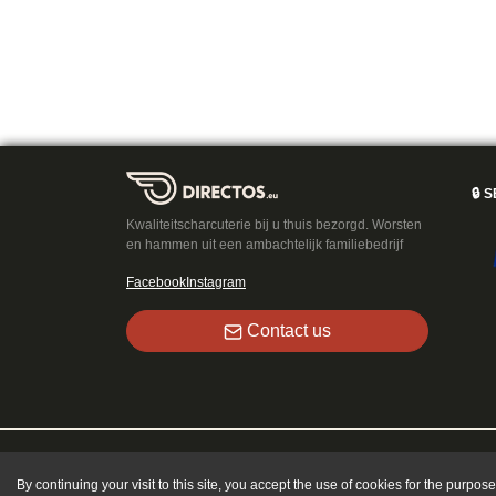
🔒
S
Kwaliteitscharcuterie bij u thuis bezorgd. Worsten
en hammen uit een ambachtelijk familiebedrijf
Facebook
Instagram
Contact us
By continuing your visit to this site, you accept the use of cookies for the purpo