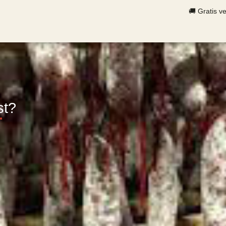
🚚 Gratis v
st?