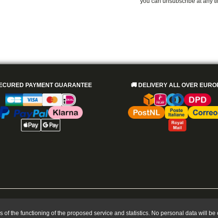
you can unsubscribe at any t
ECURED PAYMENT GUARANTEE
🚚
DELIVERY ALL OVER EURO
Also exists in
ses of the functioning of the proposed service and statistics. No personal data will 
FOR YOUR HEALTH, EAT AT LEAST FIVE FRUITS AND VEGETABLES A DAY