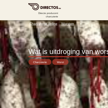
Directe producent
charcuterie
Charcuterie online
>
Worsten
Wat is uitdroging van wor
Charcuterie
Worst