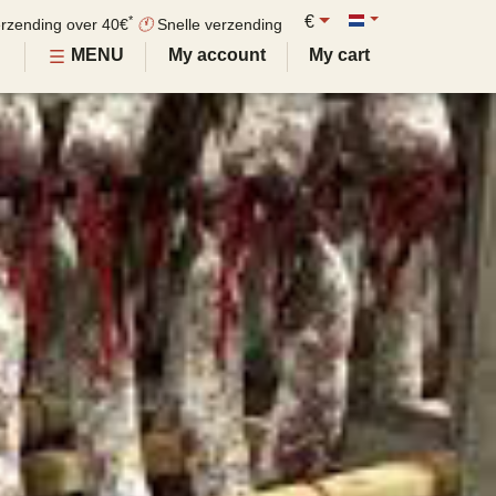
€
*
erzending over 40€
🕚
Snelle verzending
MENU
My account
My cart