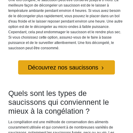
Une fois congelé, le saucisson peut être conservé jusqu'à 6 mois. La
meilleure façon de décongeler un saucisson est de le laisser à
température ambiante pendant environ 4 heures. Si vous avez besoin
de le décongeler plus rapidement, vous pouvez le placer dans un bol
d'eau froide et le laisser reposer pendant environ une heure. Une autre
option est de le décongeler au micro-ondes à faible puissance.
Cependant, cela peut endommager le saucisson et le rendre plus sec.
Si vous choisissez cette option, assurez-vous de le faire à basse
puissance et de le surveiller attentivement. Une fois décongelé, le
saucisson peut être consommé.
Découvrez nos saucissons
Quels sont les types de
saucissons qui conviennent le
mieux à la congélation ?
La congélation est une méthode de conservation des aliments
couramment utilisée et qui convient à de nombreuses variétés de
saucissons, notamment les saucissons fumés, secs ou au vin. Les