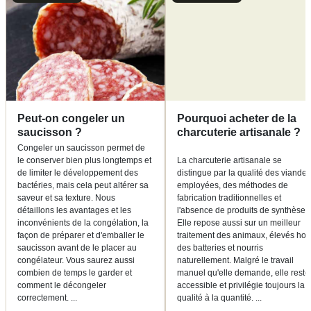
Peut-on congeler un
Pourquoi acheter de la
saucisson ?
charcuterie artisanale ?
Congeler un saucisson permet de
le conserver bien plus longtemps et
La charcuterie artisanale se
de limiter le développement des
distingue par la qualité des viandes
bactéries, mais cela peut altérer sa
employées, des méthodes de
saveur et sa texture. Nous
fabrication traditionnelles et
détaillons les avantages et les
l'absence de produits de synthèse.
inconvénients de la congélation, la
Elle repose aussi sur un meilleur
façon de préparer et d'emballer le
traitement des animaux, élevés hor
saucisson avant de le placer au
des batteries et nourris
congélateur. Vous saurez aussi
naturellement. Malgré le travail
combien de temps le garder et
manuel qu'elle demande, elle reste
comment le décongeler
accessible et privilégie toujours la
correctement.
...
qualité à la quantité.
...