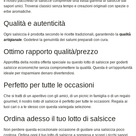
Il nostro pacchetto di salsicce comprende una vasta gamma di salsicce dai
sapori unici. Troverai classici senza tempo e creazioni originali con spezie o
erbe aromatiche.
Qualità e autenticità
Ogni salsiccia è prodotta secondo le ricette tradizionali, garantendo la
qualità
artigianale
. Godetevi la genuinità dei salumi preparati con cura.
Ottimo rapporto qualità/prezzo
Approfitta della nostra offerta speciale su questo lotto di salsicce per goderti
salsicce economiche
senza compromettere la qualità. Questa è un'opportunità
ideale per risparmiare denaro divertendosi.
Perfetto per tutte le occasioni
Che si tratti di un aperitivo con gli amici, di un picnic in famiglia o di un regalo
gourmet, il nostro
lotto di salsicce
è perfetto per tutte le occasioni. Regala ai
tuoi cari o a te stesso con questa variegata selezione.
Ordina adesso il tuo lotto di salsicce
Non perdere questa eccezionale occasione di gustare una salsiccia poco
costosa. Ordina oggi il tuo lotto di salsicce a sorpresa e scopri i ricchi sapori