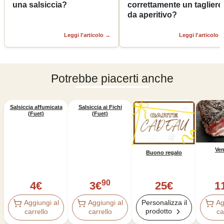
una salsiccia?
correttamente un tagliere
da aperitivo?
Leggi l'articolo
→
Leggi l'articolo
Potrebbe piacerti anche
Salsiccia affumicata
Salsiccia ai Fichi
(Fuet)
(Fuet)
Ven
Buono regalo
90
4
€
3
€
1
25
€
Aggiungi al
Aggiungi al
Ag
Personalizza il
prodotto
carrello
carrello
ca