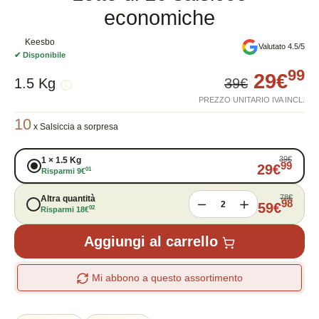
economiche
Keesbo
Valutato 4.5/5
✔
Disponibile
99
29
€
1.5 Kg
39
€
PREZZO UNITARIO IVA INCL.
10
x
Salsiccia a sorpresa
39
€
1
×
1.5 Kg
99
29
€
01
Risparmi
9
€
78
€
Altra quantità
98
2
59
€
02
Risparmi
18
€
Aggiungi al carrello
Mi abbono a questo assortimento