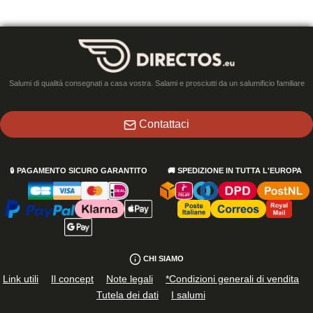
Salumi di qualità consegnati a casa vostra. Salami e prosciutti da un salumificio familiare
Contattaci
🔒
PAGAMENTO SICURO GARANTITO
🚚
SPEDIZIONE IN TUTTA L'EUROPA
CHI SIAMO
Link utili
Il concept
Note legali
*Condizioni generali di vendita
Tutela dei dati
I salumi