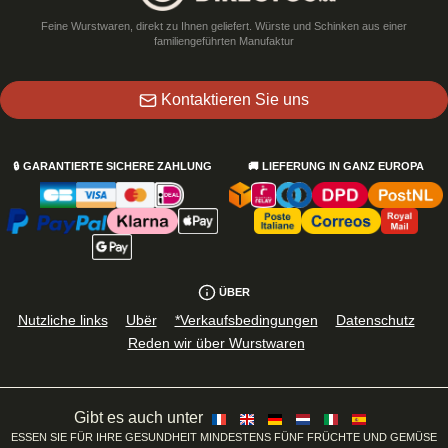
Feine Wurstwaren, direkt zu Ihnen geliefert. Würste und Schinken aus einer
familiengeführten Manufaktur
Kontaktieren Sie uns
🔒
GARANTIERTE SICHERE ZAHLUNG
🚚
LIEFERUNG IN GANZ EUROPA
ÜBER
Nutzliche links
Ubër
*Verkaufsbedingungen
Datenschutz
Reden wir über Wurstwaren
Gibt es auch unter
ESSEN SIE FÜR IHRE GESUNDHEIT MINDESTENS FÜNF FRÜCHTE UND GEMÜSE