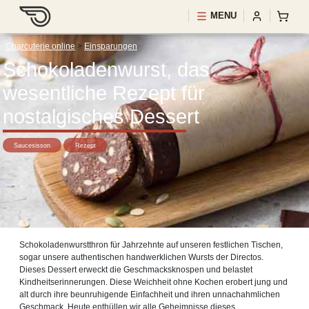
MENU
Charcuterie online
>
Einsparungen
Schokoladenwurst, das
wesentliche Rezept für
nostalgisches Dessert
Saucesisson
Rezept
Schokoladenwurstthron für Jahrzehnte auf unseren festlichen Tischen,
sogar unsere authentischen handwerklichen Wursts der Directos.
Dieses Dessert erweckt die Geschmacksknospen und belastet
Kindheitserinnerungen. Diese Weichheit ohne Kochen erobert jung und
alt durch ihre beunruhigende Einfachheit und ihren unnachahmlichen
Geschmack. Heute enthüllen wir alle Geheimnisse dieses