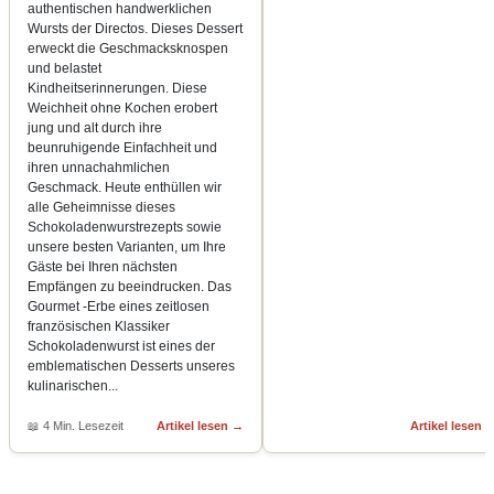
authentischen handwerklichen
Wursts der Directos. Dieses Dessert
erweckt die Geschmacksknospen
und belastet
Kindheitserinnerungen. Diese
Weichheit ohne Kochen erobert
jung und alt durch ihre
beunruhigende Einfachheit und
ihren unnachahmlichen
Geschmack. Heute enthüllen wir
alle Geheimnisse dieses
Schokoladenwurstrezepts sowie
unsere besten Varianten, um Ihre
Gäste bei Ihren nächsten
Empfängen zu beeindrucken. Das
Gourmet -Erbe eines zeitlosen
französischen Klassiker
Schokoladenwurst ist eines der
emblematischen Desserts unseres
kulinarischen
...
📖
4 Min. Lesezeit
Artikel lesen
→
Artikel lesen