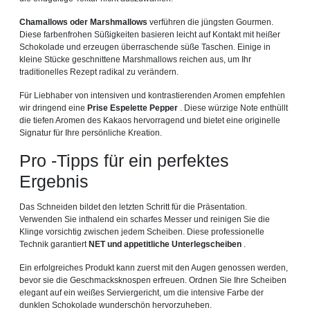
Chamallows oder Marshmallows
verführen die jüngsten Gourmen.
Diese farbenfrohen Süßigkeiten basieren leicht auf Kontakt mit heißer
Schokolade und erzeugen überraschende süße Taschen. Einige in
kleine Stücke geschnittene Marshmallows reichen aus, um Ihr
traditionelles Rezept radikal zu verändern.
Für Liebhaber von intensiven und kontrastierenden Aromen empfehlen
wir dringend eine
Prise Espelette Pepper
. Diese würzige Note enthüllt
die tiefen Aromen des Kakaos hervorragend und bietet eine originelle
Signatur für Ihre persönliche Kreation.
Pro -Tipps für ein perfektes
Ergebnis
Das Schneiden bildet den letzten Schritt für die Präsentation.
Verwenden Sie inthalend ein scharfes Messer und reinigen Sie die
Klinge vorsichtig zwischen jedem Scheiben. Diese professionelle
Technik garantiert
NET und appetitliche Unterlegscheiben
.
Ein erfolgreiches Produkt kann zuerst mit den Augen genossen werden,
bevor sie die Geschmacksknospen erfreuen. Ordnen Sie Ihre Scheiben
elegant auf ein weißes Serviergericht, um die intensive Farbe der
dunklen Schokolade wunderschön hervorzuheben.