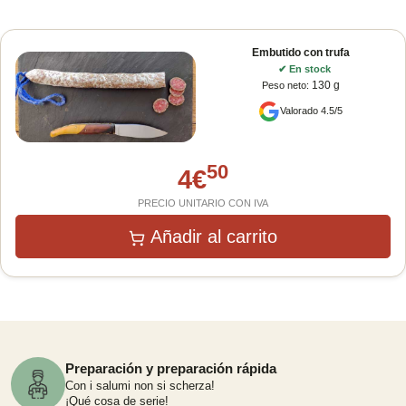
Embutido con trufa
✔
En stock
130 g
Peso neto
:
Valorado 4.5/5
50
4
€
PRECIO UNITARIO CON IVA
Añadir al carrito
Preparación y preparación rápida
Con i salumi non si scherza!
¡Qué cosa de serie!