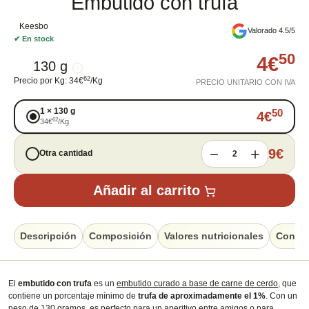
Embutido con trufa
Keesbo
Valorado 4.5/5
✔
En stock
50
4
€
130 g
62
Precio por Kg
:
34
€
/
Kg
PRECIO UNITARIO CON IVA
1
×
130 g
50
4
€
62
34
€
/
Kg
9
€
Otra cantidad
2
Añadir al carrito
Descripción
Composición
Valores nutricionales
Conser
El
embutido con trufa
es un
embutido curado a base de carne de cerdo
, que
contiene un porcentaje mínimo de
trufa de aproximadamente el 1%
. Con un
peso de 130 gramos, es perfecto para un aperitivo entre amigos o para