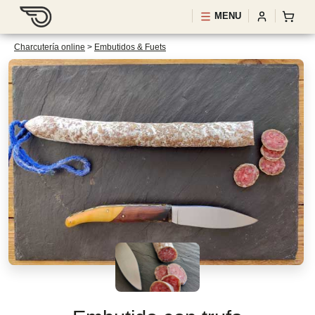
MENU
Charcutería online
>
Embutidos & Fuets