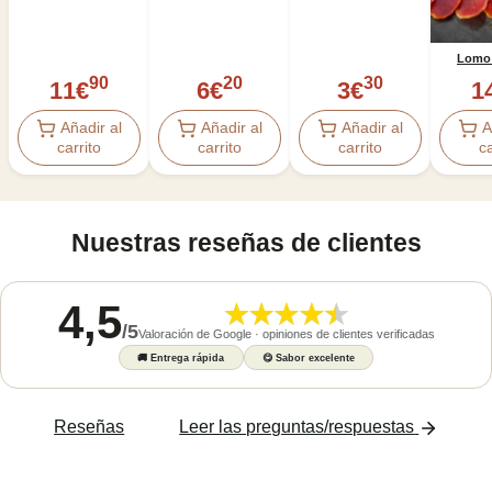
Lomo 
90
20
30
11
€
6
€
3
€
1
Añadir al
Añadir al
Añadir al
A
carrito
carrito
carrito
ca
Nuestras reseñas de clientes
4,5
/
5
Valoración de Google · opiniones de clientes verificadas
🚚
Entrega rápida
😋
Sabor excelente
Reseñas
Leer las preguntas/respuestas