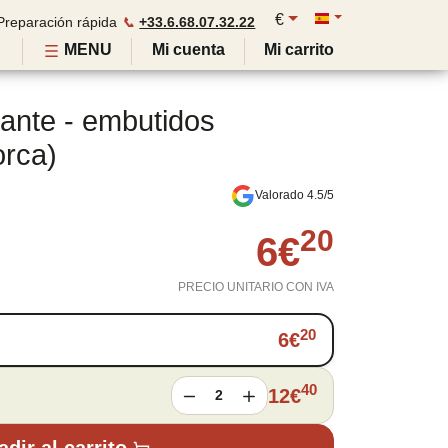
€
Preparación rápida
📞
+33.6.68.07.32.22
MENU
Mi cuenta
Mi carrito
ante - embutidos
orca)
Valorado 4.5/5
20
6
€
PRECIO UNITARIO CON IVA
20
6
€
40
12
€
2