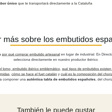
abor único
que te transportará directamente a la Cataluña
 más sobre los embutidos esp
ra
por qué comprar embutido artesanal
en lugar de industrial. En Direct
selecciona directamente en nuestro productor ibérico.
el lomo, embutido ibérico emblemático
,
qué tipos de embutidos existen
omidas
,
cómo se hace el fuet catalán
y
cuál es la composición del chori
ra componer una
auténtica tabla de embutidos españoles
, del chori
También le puede gustar