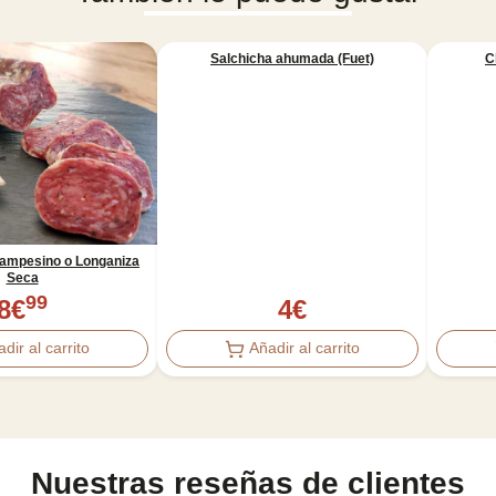
Salchicha ahumada (Fuet)
C
Campesino o Longaniza
Seca
99
8
€
4
€
dir al carrito
Añadir al carrito
Nuestras reseñas de clientes