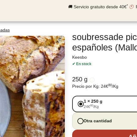
*
🚚 Servicio gratuito desde 40€
🕚
sadas
soubressade pic
españoles (Mall
Keesbo
✔
En stock
250 g
80
Precio por Kg
:
24
€
/
Kg
1
×
250 g
80
24
€
/
Kg
Otra cantidad