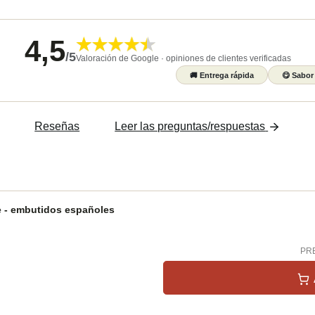
4,5
/
5
Valoración de Google · opiniones de clientes verificadas
🚚
Entrega rápida
😋
Sabor
Reseñas
Leer las preguntas/respuestas
 - embutidos españoles
PRE