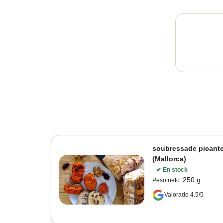
soubressade picante
(Mallorca)
✔
En stock
250 g
Peso neto
:
Valorado 4.5/5