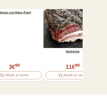
horizo ​​con Higos (Fuet)
Ventrèche
90
90
3
€
11
€
Añadir al carrito
Añadir al carrito