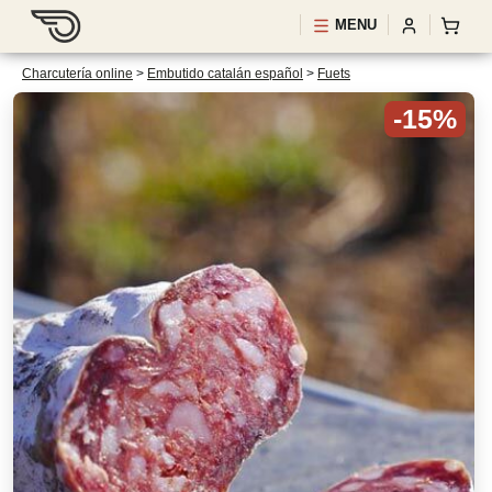
MENU
Charcutería online
>
Embutido catalán español
>
Fuets
-15%