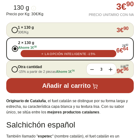
90
3
€
130 g
Precio por Kg
:
30
€
/
Kg
PRECIO UNITARIO CON IVA
1
×
130 g
90
3
€
30
€
/
Kg
2
×
130 g
80
7
€
16
Ahorre
1
€
64
6
€
⭐
LA OPCIÓN INTELIGENTE
-15%
70
11
€
Otra cantidad
96
3
9
€
74
-15% a partir de 2 piezas
Ahorre
1
€
Añadir al carrito
Originario de Cataluña
, el fuet catalán se distingue por su forma larga y
estrecha, su característica capa blanca y su textura lisa. Con su sabor
único, se sitúa entre los
mejores productos catalanes
.
Salchichón español
También llamado "
espetec
" (nombre catalán), el fuet catalán es un