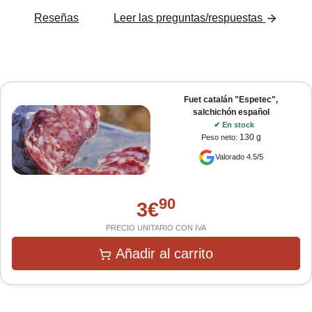
Reseñas
Leer las preguntas/respuestas
Fuet catalán "Espetec",
salchichón español
✔
En stock
130 g
Peso neto
:
Valorado 4.5/5
90
3
€
PRECIO UNITARIO CON IVA
Añadir al carrito