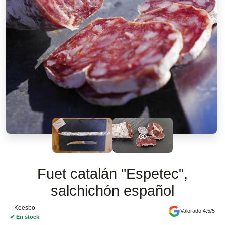
Fuet catalán "Espetec",
salchichón español
Keesbo
Valorado 4.5/5
✔
En stock