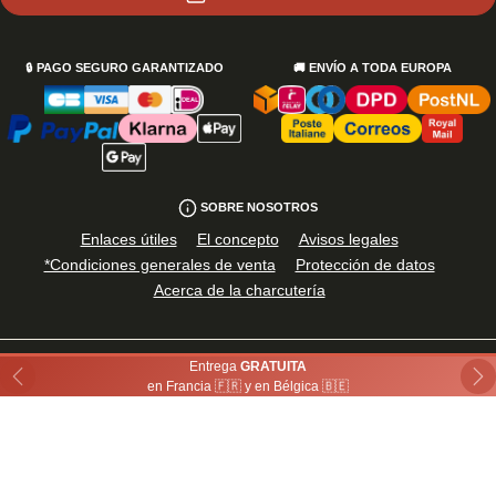
🔒
PAGO SEGURO GARANTIZADO
🚚
ENVÍO A TODA EUROPA
SOBRE NOSOTROS
Enlaces útiles
El concepto
Avisos legales
*Condiciones generales de venta
Protección de datos
Acerca de la charcutería
Entrega
GRATUITA
También disponible en
Previous
Ne
en Francia 🇫🇷 y en Bélgica 🇧🇪
POR SU SALUD, COMA AL MENOS CINCO FRUTAS Y VERDURAS AL DÍA
©
2026
· Directos.eu
- Made by
OFF
/
AXIS