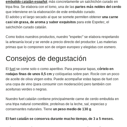
embutido catalán español
, más concretamente un salchichón curado en
tripa fina. Se elabora con el lomo, una de las
partes más nobles del cerdo
que interviene en la elaboración de este embutido curado.
El adobo y el largo secado al que se somete permiten obtener
una carne
casi sin grasa, de aroma y sabor exquisitos
para este Espetec, el
salchichón curado catalán.
Como todos nuestros productos, nuestro "espetec" se elabora respetando
la artesanía local y se vende a precio directo del productor. Las materias
primas que lo componen son de origen europeo y elegidas con esmero.
Consejos de degustación
El
fuet
se come solo o como aperitivo. Para preparar tapas,
córtelo en
rodajas finas de unos 0,5 cm
y colóquelas sobre pan. Rocíe con un poco
de aceite de oliva virgen extra. Puede acompañar estas tapas de fuet con
una copa de vino (para consumir con moderación) pero también con
aceitunas verdes o negras.
Nuestro fuet catalán contiene principalmente carne de cerdo embutida en
una tripa natural comestible, proteínas de la leche, sal, especias y
conservantes naturales. Tiene
un peso medio de 130 g
.
El fuet catalán se conserva durante mucho tiempo, de 3 a 5 meses.