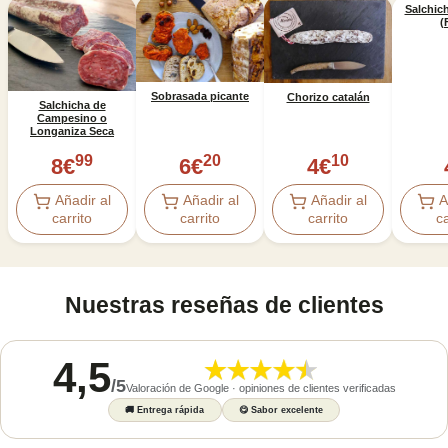
Salchic
(
Sobrasada picante
Chorizo ​​catalán
Salchicha de
Campesino o
Longaniza Seca
99
20
10
8
€
6
€
4
€
Añadir al
Añadir al
Añadir al
A
carrito
carrito
carrito
ca
Nuestras reseñas de clientes
4,5
/
5
Valoración de Google · opiniones de clientes verificadas
🚚
Entrega rápida
😋
Sabor excelente