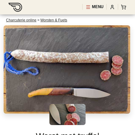
MENU
Charcuterie online
>
Worsten & Fuets