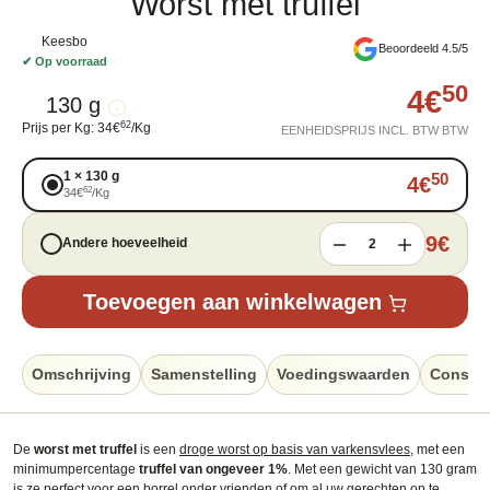
Worst met truffel
Keesbo
Beoordeeld 4.5/5
✔
Op voorraad
50
4
€
130 g
62
Prijs per Kg
:
34
€
/
Kg
EENHEIDSPRIJS INCL. BTW BTW
1
×
130 g
50
4
€
62
34
€
/
Kg
9
€
Andere hoeveelheid
2
Toevoegen aan winkelwagen
Omschrijving
Samenstelling
Voedingswaarden
Conserv
De
worst met truffel
is een
droge worst op basis van varkensvlees
, met een
minimumpercentage
truffel van ongeveer 1%
. Met een gewicht van 130 gram
is ze perfect voor een borrel onder vrienden of om al uw gerechten op te