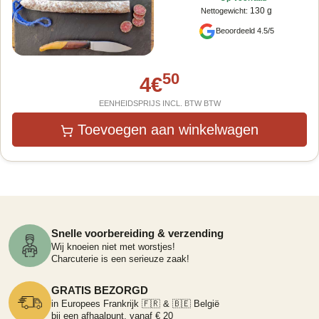
130 g
Nettogewicht
:
Beoordeeld 4.5/5
50
4
€
EENHEIDSPRIJS INCL. BTW BTW
Toevoegen aan winkelwagen
Snelle voorbereiding & verzending
Wij knoeien niet met worstjes!
Charcuterie is een serieuze zaak!
GRATIS BEZORGD
in Europees Frankrijk 🇫🇷 & 🇧🇪 België
bij een afhaalpunt, vanaf € 20