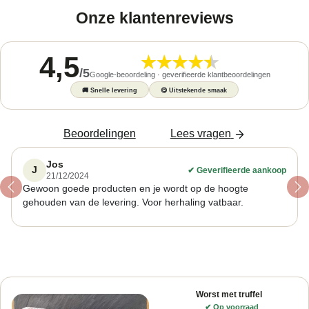
Onze klantenreviews
4,5
/
5
Google-beoordeling · geverifieerde klantbeoordelingen
🚚
Snelle levering
😋
Uitstekende smaak
Beoordelingen
Lees vragen
Jos
J
✔
Geverifieerde aankoop
21/12/2024
Gewoon goede producten en je wordt op de hoogte
Previous
Ne
gehouden van de levering. Voor herhaling vatbaar.
Worst met truffel
✔
Op voorraad