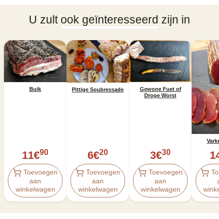
U zult ook geïnteresseerd zijn in
Buik
Gewone Fuet of
Pittige Soubressade
Droge Worst
Vark
90
20
30
11
€
6
€
3
€
1
Toevoegen
Toevoegen
Toevoegen
To
aan
aan
aan
winkelwagen
winkelwagen
winkelwagen
wink