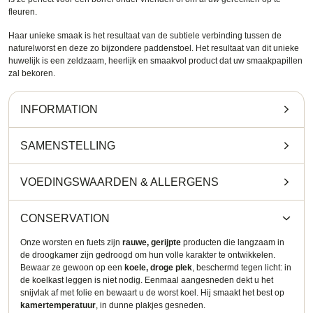
fleuren.
Haar unieke smaak is het resultaat van de subtiele verbinding tussen de
naturelworst en deze zo bijzondere paddenstoel. Het resultaat van dit unieke
huwelijk is een zeldzaam, heerlijk en smaakvol product dat uw smaakpapillen
zal bekoren.
INFORMATION
SAMENSTELLING
VOEDINGSWAARDEN
&
ALLERGENS
CONSERVATION
Onze worsten en fuets zijn
rauwe, gerijpte
producten die langzaam in
de droogkamer zijn gedroogd om hun volle karakter te ontwikkelen.
Bewaar ze gewoon op een
koele, droge plek
, beschermd tegen licht: in
de koelkast leggen is niet nodig. Eenmaal aangesneden dekt u het
snijvlak af met folie en bewaart u de worst koel. Hij smaakt het best op
kamertemperatuur
, in dunne plakjes gesneden.