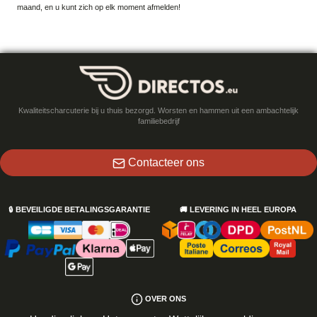
maand, en u kunt zich op elk moment afmelden!
Kwaliteitscharcuterie bij u thuis bezorgd. Worsten en hammen uit een ambachtelijk
familiebedrijf
Contacteer ons
🔒
BEVEILIGDE BETALINGSGARANTIE
🚚
LEVERING IN HEEL EUROPA
OVER ONS