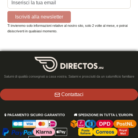
Iscriviti alla newsletter
Ti invieremo solo informazioni relative al nostro sito, solo 2 volte al mese, e potrai
disiscriverti in qualsiasi momento.
Salumi di qualità consegnati a casa vostra. Salami e prosciutti da un salumificio familiare
Contattaci
🔒
PAGAMENTO SICURO GARANTITO
🚚
SPEDIZIONE IN TUTTA L'EUROPA