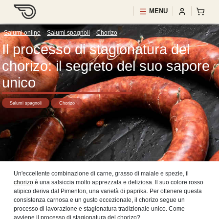
MENU
Salumi online
>
Salumi spagnoli
>
Chorizo
Il processo di stagionatura del
chorizo: il segreto del suo sapore
unico
Salumi spagnoli
Chorizo
Un'eccellente combinazione di carne, grasso di maiale e spezie, il
chorizo
è una salsiccia molto apprezzata e deliziosa. Il suo colore rosso
atipico deriva dal Pimenton, una varietà di paprika. Per ottenere questa
consistenza carnosa e un gusto eccezionale, il chorizo ​​segue un
processo di lavorazione e stagionatura tradizionale unico. Come
avviene il processo di stagionatura del chorizo?