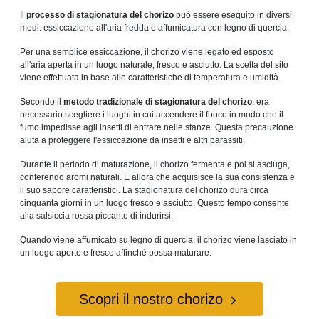
Il
processo di stagionatura del chorizo
può essere eseguito in diversi
modi: essiccazione all'aria fredda e affumicatura con legno di quercia.
Per una semplice essiccazione, il chorizo ​​viene legato ed esposto
all'aria aperta in un luogo naturale, fresco e asciutto. La scelta del sito
viene effettuata in base alle caratteristiche di temperatura e umidità.
Secondo il
metodo tradizionale di stagionatura del chorizo
, era
necessario scegliere i luoghi in cui accendere il fuoco in modo che il
fumo impedisse agli insetti di entrare nelle stanze. Questa precauzione
aiuta a proteggere l'essiccazione da insetti e altri parassiti.
Durante il periodo di maturazione, il chorizo ​​​​fermenta e poi si asciuga,
conferendo aromi naturali. È allora che acquisisce la sua consistenza e
il suo sapore caratteristici. La stagionatura del chorizo ​​dura circa
cinquanta giorni in un luogo fresco e asciutto. Questo tempo consente
alla salsiccia rossa piccante di indurirsi.
Quando viene affumicato su legno di quercia, il chorizo ​​​​viene lasciato in
un luogo aperto e fresco affinché possa maturare.
Scopri il nostro chorizo