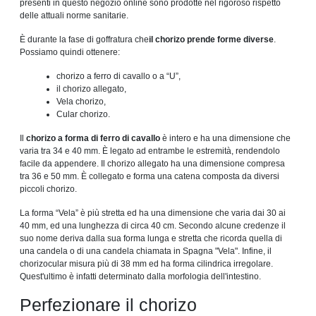
presenti in questo negozio online sono prodotte nel rigoroso rispetto
delle attuali norme sanitarie.
È durante la fase di goffratura che
il chorizo ​​​​prende forme diverse
.
Possiamo quindi ottenere:
chorizo ​​a ferro di cavallo o a “U”,
il chorizo ​​allegato,
Vela chorizo,
Cular chorizo.
Il
chorizo ​​a forma di ferro di cavallo
è intero e ha una dimensione che
varia tra 34 e 40 mm. È legato ad entrambe le estremità, rendendolo
facile da appendere. Il chorizo ​​​​allegato ha una dimensione compresa
tra 36 e 50 mm. È collegato e forma una catena composta da diversi
piccoli chorizo.
La forma “Vela” è più stretta ed ha una dimensione che varia dai 30 ai
40 mm, ed una lunghezza di circa 40 cm. Secondo alcune credenze il
suo nome deriva dalla sua forma lunga e stretta che ricorda quella di
una candela o di una candela chiamata in Spagna "Vela". Infine, il
chorizocular misura più di 38 mm ed ha forma cilindrica irregolare.
Quest'ultimo è infatti determinato dalla morfologia dell'intestino.
Perfezionare il chorizo