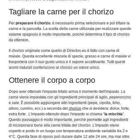
Tagliare la carne per il chorizo
Per
preparare il chorizo
, è necessario prima selezionare e poi tritare la
carne e la pancetta. La scelta della carne utilizzata per realizzare questo
salame spagnolo è molto importante, poiché determina il tipo di chorizo ​​​​
da ottenere.
Il chorizo ​​​​originale come quello di Directos.eu è fatto con carne di
maiale. Questa eccellente miscela di spezie, grasso e carne di maiale vi
trasporterà con il suo gusto unico e il sapore accattivante. Tutti questi
aromi naturali conferiscono al chorizo ​​​​un odore unico.
Ottenere il corpo a corpo
Dopo aver ottenuto l'impasto tritato arriva il momento dell'impasto. La
carne viene impastata con gli ingredienti principali di aglio, peperoncino
e sale. È possibile aggiungere altri ingredienti (pepe, cipolla, timo,
alloro, cumino, ecc.) a seconda del
chorizo
che si desidera: dolce, forte,
extra forte . L'impasto ottenuto dopo l'impasto si chiama “
la mischia
”.
Questo passaggio è molto importante, perché permette agli ingredienti
di incorporarsi bene alla carne tritata del chorizo. L'impasto viene
coperto e posto in un luogo con temperatura ambiente variabile tra 2 e
4°C. Questa fase di riposo può durare dalle 12 alle 24 ore, ma mai oltre.