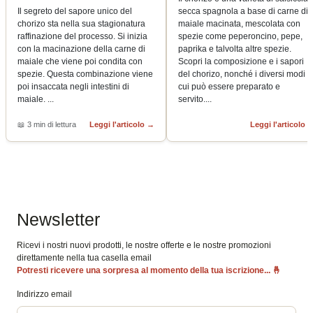
Il segreto del sapore unico del
secca spagnola a base di carne di
chorizo ​​sta nella sua stagionatura
maiale macinata, mescolata con
raffinazione del processo. Si inizia
spezie come peperoncino, pepe,
con la macinazione della carne di
paprika e talvolta altre spezie.
maiale che viene poi condita con
Scopri la composizione e i sapori
spezie. Questa combinazione viene
del chorizo, nonché i diversi modi i
poi insaccata negli intestini di
cui può essere preparato e
maiale.
...
servito.
...
📖
3 min di lettura
Leggi l'articolo
→
Leggi l'articolo
Newsletter
Ricevi i nostri nuovi prodotti, le nostre offerte e le nostre promozioni
direttamente nella tua casella email
Potresti ricevere una sorpresa al momento della tua iscrizione...
🤞
Indirizzo email