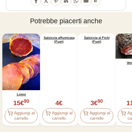
Potrebbe piacerti anche
Salsiccia affumicata
Salsiccia ai Fichi
(Fuet)
(Fuet)
Ven
Lomo
90
90
15
€
4
€
3
€
1
Aggiungi al
Aggiungi al
Aggiungi al
Ag
carrello
carrello
carrello
ca