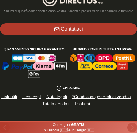
Salumi di qualità consegnati a casa vostra. Salami e prosciutti da un salumificio familiare
Contattaci
🔒
PAGAMENTO SICURO GARANTITO
🚚
SPEDIZIONE IN TUTTA L'EUROPA
CHI SIAMO
Link utili
Il concept
Note legali
*Condizioni generali di vendita
Tutela dei dati
I salumi
Consegna
GRATIS
Disponibile anche in
Previous
Ne
in Francia 🇫🇷 e in Belgio 🇧🇪
PER LA TUA SALUTE, MANGIA ALMENO CINQUE FRUTTA E VERDURA AL GIORNO