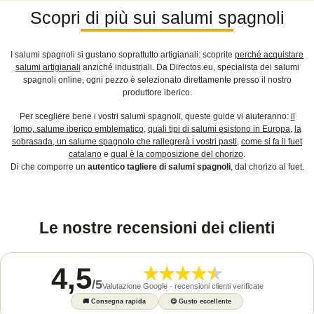
Scopri di più sui salumi spagnoli
I salumi spagnoli si gustano soprattutto artigianali: scoprite
perché acquistare
salumi artigianali
anziché industriali. Da Directos.eu, specialista dei salumi
spagnoli online, ogni pezzo è selezionato direttamente presso il nostro
produttore iberico.
Per scegliere bene i vostri salumi spagnoli, queste guide vi aiuteranno:
il
lomo, salume iberico emblematico
,
quali tipi di salumi esistono in Europa
,
la
sobrasada, un salume spagnolo che rallegrerà i vostri pasti
,
come si fa il fuet
catalano
e
qual è la composizione del chorizo
.
Di che comporre un
autentico tagliere di salumi spagnoli
, dal chorizo al fuet.
Le nostre recensioni dei clienti
4,5
/
5
Valutazione Google · recensioni clienti verificate
🚚
Consegna rapida
😋
Gusto eccellente