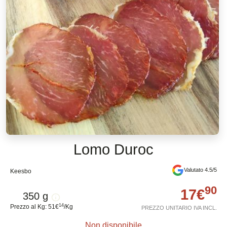
Lomo Duroc
Valutato 4.5/5
Keesbo
90
17
€
350 g
14
Prezzo al Kg
:
51
€
/
Kg
PREZZO UNITARIO IVA INCL.
Non disponibile