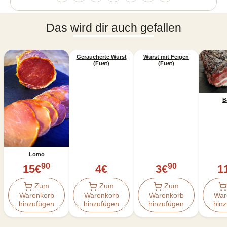
Das wird dir auch gefallen
Geräucherte Wurst
Wurst mit Feigen
(Fuet)
(Fuet)
B
Lomo
90
90
15
€
4
€
3
€
1
Zum
Zum
Zum
Warenkorb
Warenkorb
Warenkorb
War
hinzufügen
hinzufügen
hinzufügen
hin