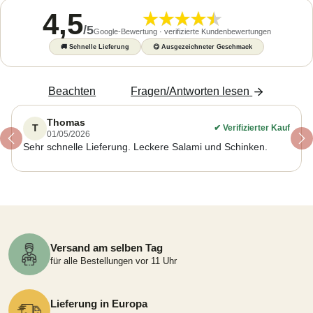
4,5
/
5
Google-Bewertung · verifizierte Kundenbewertungen
🚚
Schnelle Lieferung
😋
Ausgezeichneter Geschmack
Beachten
Fragen/Antworten lesen
Thomas
T
✔
Verifizierter Kauf
01/05/2026
Previous
Ne
Sehr schnelle Lieferung. Leckere Salami und Schinken.
Versand am selben Tag
für alle Bestellungen vor 11 Uhr
Lieferung in Europa