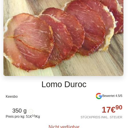
Lomo Duroc
Bewertet 4.5/5
Keesbo
90
17
€
350 g
14
Preis pro kg
:
51
€
/
Kg
STÜCKPREIS INKL. STEUER
Nicht verfügbar