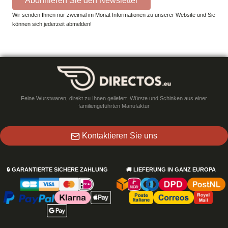
Abonnieren Sie den Newsletter
Wir senden Ihnen nur zweimal im Monat Informationen zu unserer Website und Sie
können sich jederzeit abmelden!
Feine Wurstwaren, direkt zu Ihnen geliefert. Würste und Schinken aus einer
familiengeführten Manufaktur
Kontaktieren Sie uns
🔒
GARANTIERTE SICHERE ZAHLUNG
🚚
LIEFERUNG IN GANZ EUROPA