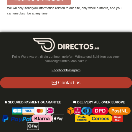
We will only send you information related to our site, only twice a month, and you
can unsubscribe at any time!
Feine Wurstwaren, direkt zu Ihnen geliefert. Würste und Schinken aus einer
familiengeführten Manufaktur
Facebook
Instagram
Contact us
🔒
SECURED PAYMENT GUARANTEE
🚚
DELIVERY ALL OVER EUROPE