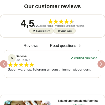
Our customer reviews
4,5
/
5
Google rating · verified customer reviews
🚚
Fast delivery
😋
Great taste
Reviews
Read questions
Sabine
S
✔
Verified purchase
25/01/2026
Previous
Ne
Super, ware top, lieferung umsonst , immer wieder gern.
Salami ummantelt mit Paprika