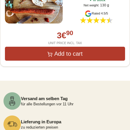
✔
In stock
130 g
Net weight
:
Rated 4.5/5
90
3
€
UNIT PRICE INCL. TAX
Add to cart
Versand am selben Tag
für alle Bestellungen vor 11 Uhr
Lieferung in Europa
zu reduzierten preisen