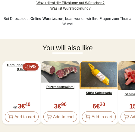
Wozu dient die Pilzblume auf Würstchen?
Was ist Wursttrocknung?
Bei Directos.eu,
Online-Wurstwaren
, beantworten wir Ihre Fragen zum Thema
Wurst!
You will also like
11:55:29
Geräucherte Wurst
-
15
%
(Fuet)
Pilztrockensalami
Süße Sobrasada
Schin
40
90
20
3
€
3
€
6
€
1
4
€
Add to cart
Add to cart
Add to cart
Ad