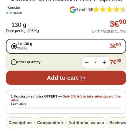
Keesbo
Rated 4.5/5
✔
In stock
90
3
€
130 g
Price per Kg
:
30
€
/
Kg
UNIT PRICE INCL. TAX
1
×
130 g
90
3
€
30
€
/
Kg
80
7
€
Other quantity
2
Add to cart
1 Saucisson surprise OFFERT
—
Only
30
€
left to take advantage of the
offer!
Learn more
Description
Composition
Nutritional values
Reviews