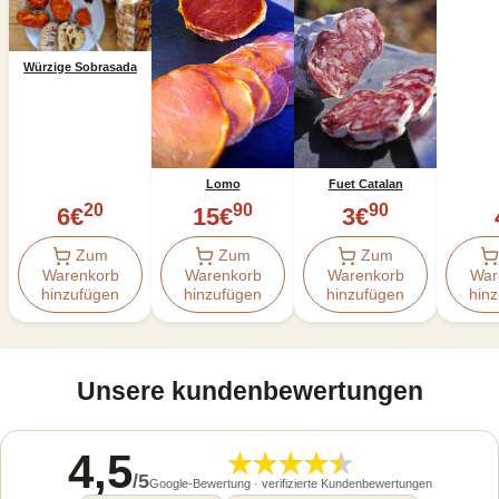
Würzige Sobrasada
Lomo
Fuet Catalan
20
90
90
6
€
15
€
3
€
Zum
Zum
Zum
Warenkorb
Warenkorb
Warenkorb
War
hinzufügen
hinzufügen
hinzufügen
hin
Unsere kundenbewertungen
4,5
/
5
Google-Bewertung · verifizierte Kundenbewertungen