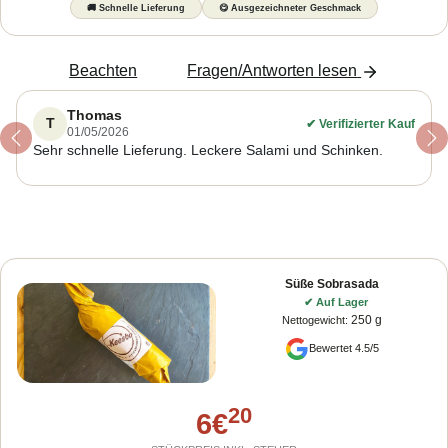
🚚
Schnelle Lieferung
😋
Ausgezeichneter Geschmack
Beachten
Fragen/Antworten lesen
Thomas
T
✔
Verifizierter Kauf
01/05/2026
Previous
Ne
Sehr schnelle Lieferung. Leckere Salami und Schinken.
Süße Sobrasada
✔
Auf Lager
250 g
Nettogewicht
:
Bewertet 4.5/5
20
6
€