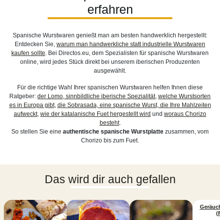
erfahren
Spanische Wurstwaren genießt man am besten handwerklich hergestellt:
Entdecken Sie,
warum man handwerkliche statt industrielle Wurstwaren
kaufen sollte
. Bei Directos.eu, dem Spezialisten für spanische Wurstwaren
online, wird jedes Stück direkt bei unserem iberischen Produzenten
ausgewählt.
Für die richtige Wahl Ihrer spanischen Wurstwaren helfen Ihnen diese
Ratgeber:
der Lomo, sinnbildliche iberische Spezialität
,
welche Wurstsorten
es in Europa gibt
,
die Sobrasada, eine spanische Wurst, die Ihre Mahlzeiten
aufweckt
,
wie der katalanische Fuet hergestellt wird
und
woraus Chorizo
besteht
.
So stellen Sie eine
authentische spanische Wurstplatte
zusammen, vom
Chorizo bis zum Fuet.
Das wird dir auch gefallen
Geräuch
(