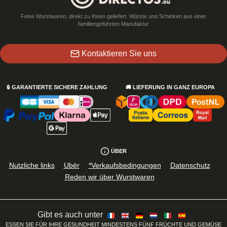
Feine Wurstwaren, direkt zu Ihnen geliefert. Würste und Schinken aus einer
familiengeführten Manufaktur
Kontaktieren Sie uns
🔒
GARANTIERTE SICHERE ZAHLUNG
🚚
LIEFERUNG IN GANZ EUROPA
ÜBER
Nutzliche links
Ubër
*Verkaufsbedingungen
Datenschutz
Reden wir über Wurstwaren
Gibt es auch unter
ESSEN SIE FÜR IHRE GESUNDHEIT MINDESTENS FÜNF FRÜCHTE UND GEMÜSE