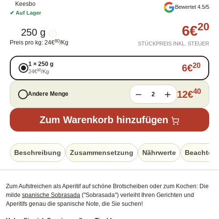
Keesbo
Bewertet 4.5/5
✔
Auf Lager
20
6
€
250 g
80
Preis pro kg
:
24
€
/
Kg
STÜCKPREIS INKL. STEUER
1
×
250 g
20
6
€
80
24
€
/
Kg
40
12
€
Andere Menge
2
Zum Warenkorb hinzufügen
Beschreibung
Zusammensetzung
Nährwerte
Beachten
Zum Aufstreichen als Aperitif auf schöne Brotscheiben oder zum Kochen: Die
milde
spanische Sobrasada
("Sobrasada") verleiht Ihren Gerichten und
Aperitifs genau die spanische Note, die Sie suchen!