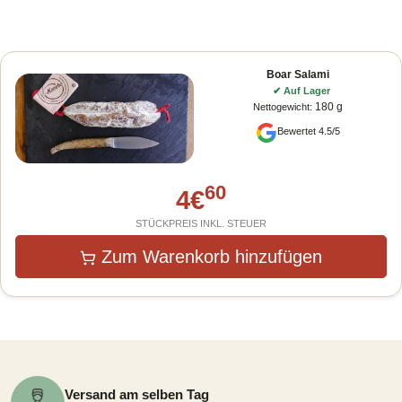
Boar Salami
✔
Auf Lager
180 g
Nettogewicht
:
Bewertet 4.5/5
60
4
€
STÜCKPREIS INKL. STEUER
Zum Warenkorb hinzufügen
Versand am selben Tag