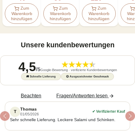
Zum
Zum
Zum
Warenkorb
Warenkorb
Warenkorb
War
hinzufügen
hinzufügen
hinzufügen
hin
Unsere kundenbewertungen
4,5
/
5
Google-Bewertung · verifizierte Kundenbewertungen
🚚
Schnelle Lieferung
😋
Ausgezeichneter Geschmack
Beachten
Fragen/Antworten lesen
Thomas
T
✔
Verifizierter Kauf
01/05/2026
Previous
Ne
Sehr schnelle Lieferung. Leckere Salami und Schinken.