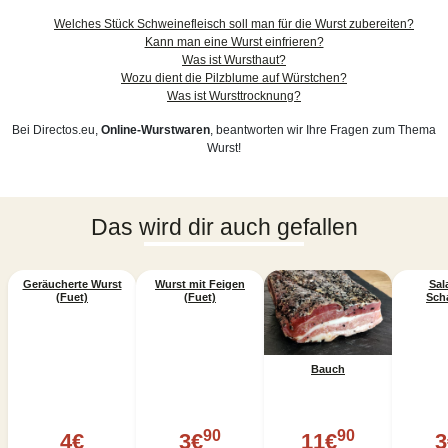
Welches Stück Schweinefleisch soll man für die Wurst zubereiten?
Kann man eine Wurst einfrieren?
Was ist Wursthaut?
Wozu dient die Pilzblume auf Würstchen?
Was ist Wursttrocknung?
Bei Directos.eu,
Online-Wurstwaren
, beantworten wir Ihre Fragen zum Thema
Wurst!
Das wird dir auch gefallen
Geräucherte Wurst
Wurst mit Feigen
Sal
(Fuet)
(Fuet)
Sch
Bauch
90
90
4
€
3
€
11
€
3