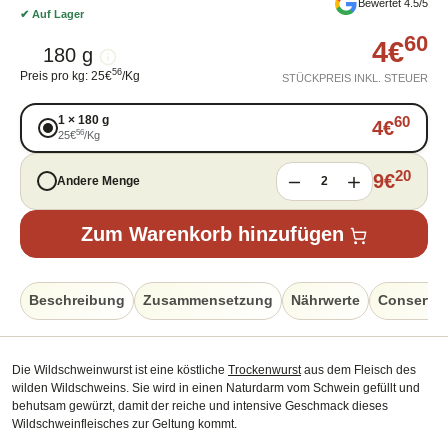
Bewertet 4.5/5
✔
Auf Lager
60
4
€
180 g
56
Preis pro kg
:
25
€
/
Kg
STÜCKPREIS INKL. STEUER
1
×
180 g
60
4
€
56
25
€
/
Kg
20
9
€
Andere Menge
2
Zum Warenkorb hinzufügen
Beschreibung
Zusammensetzung
Nährwerte
Conservat
Die Wildschweinwurst ist eine köstliche
Trockenwurst
aus dem Fleisch des
wilden Wildschweins. Sie wird in einen Naturdarm vom Schwein gefüllt und
behutsam gewürzt, damit der reiche und intensive Geschmack dieses
Wildschweinfleisches zur Geltung kommt.