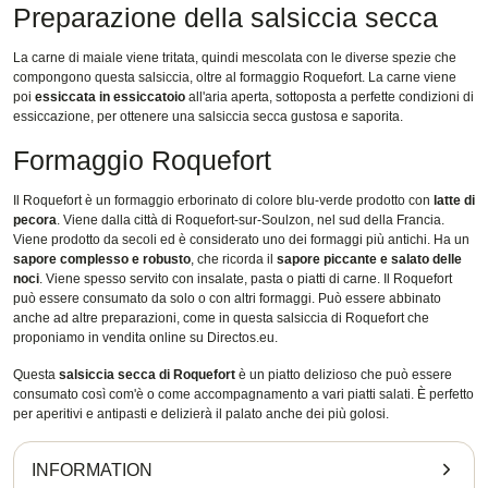
Preparazione della salsiccia secca
La carne di maiale viene tritata, quindi mescolata con le diverse spezie che
compongono questa salsiccia, oltre al formaggio Roquefort. La carne viene
poi
essiccata in essiccatoio
all'aria aperta, sottoposta a perfette condizioni di
essiccazione, per ottenere una salsiccia secca gustosa e saporita.
Formaggio Roquefort
Il Roquefort è un formaggio erborinato di colore blu-verde prodotto con
latte di
pecora
. Viene dalla città di Roquefort-sur-Soulzon, nel sud della Francia.
Viene prodotto da secoli ed è considerato uno dei formaggi più antichi. Ha un
sapore complesso e robusto
, che ricorda il
sapore piccante e salato delle
noci
. Viene spesso servito con insalate, pasta o piatti di carne. Il Roquefort
può essere consumato da solo o con altri formaggi. Può essere abbinato
anche ad altre preparazioni, come in questa salsiccia di Roquefort che
proponiamo in vendita online su Directos.eu.
Questa
salsiccia secca di Roquefort
è un piatto delizioso che può essere
consumato così com'è o come accompagnamento a vari piatti salati. È perfetto
per aperitivi e antipasti e delizierà il palato anche dei più golosi.
INFORMATION