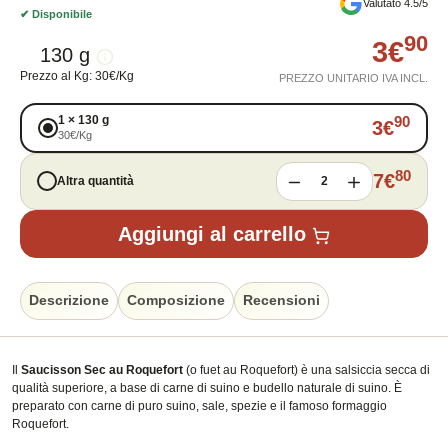
Valutato 4.5/5
✔
Disponibile
90
3
€
130 g
Prezzo al Kg
:
30
€
/
Kg
PREZZO UNITARIO IVA INCL.
1
×
130 g
90
3
€
30
€
/
Kg
80
7
€
Altra quantità
2
Aggiungi al carrello
Descrizione
Composizione
Recensioni
Il
Saucisson Sec au Roquefort
(o fuet au Roquefort) è una salsiccia secca di
qualità superiore, a base di carne di suino e budello naturale di suino. È
preparato con carne di puro suino, sale, spezie e il famoso formaggio
Roquefort.