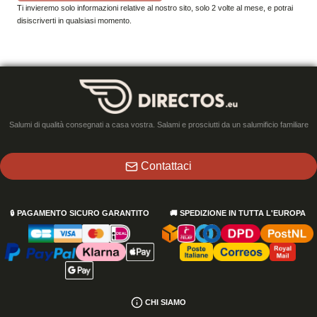
Ti invieremo solo informazioni relative al nostro sito, solo 2 volte al mese, e potrai
disiscriverti in qualsiasi momento.
Salumi di qualità consegnati a casa vostra. Salami e prosciutti da un salumificio familiare
Contattaci
🔒
PAGAMENTO SICURO GARANTITO
🚚
SPEDIZIONE IN TUTTA L'EUROPA
CHI SIAMO