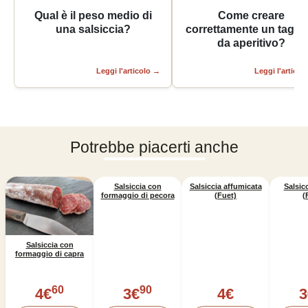
Qual è il peso medio di
Come creare
una salsiccia?
correttamente un taglie
da aperitivo?
Leggi l'articolo
→
Leggi l'articol
Potrebbe piacerti anche
Salsiccia con
Salsiccia affumicata
Salsicc
formaggio di pecora
(Fuet)
(
Salsiccia con
formaggio di capra
60
90
4
€
3
€
4
€
3