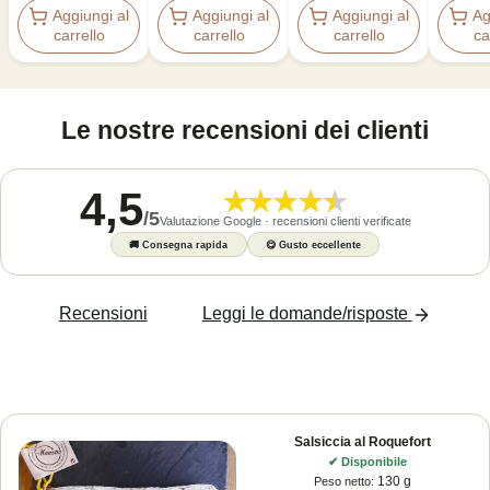
Aggiungi al
Aggiungi al
Aggiungi al
Ag
carrello
carrello
carrello
ca
Le nostre recensioni dei clienti
4,5
/
5
Valutazione Google · recensioni clienti verificate
🚚
Consegna rapida
😋
Gusto eccellente
Recensioni
Leggi le domande/risposte
Salsiccia al Roquefort
✔
Disponibile
130 g
Peso netto
: